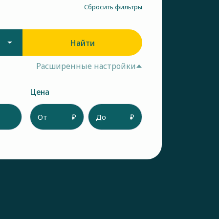
Сбросить фильтры
Найти
Расширенные настройки
Цена
От
₽
До
₽