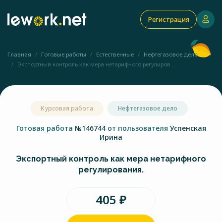
Регистрация
Главная
Готовые работы
Естественные
Нефтегазовое дело
Экспортный контроль как мера нетарифного регулиров...
Курсовая работа
Нефтегазовое дело
Готовая работа
№146744
от пользователя
Успенская
Ирина
Экспортный контроль как мера нетарифного
регулирования.
405 ₽