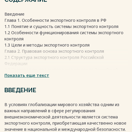
Введение
Глава 1. Особенности экспортного контроля в РФ
1.1 Понятие и сущность системы экспортного контроля
1.2 Особенности функционирования системы экспортного
контроля
1.3 Цели и методы экспортного контроля
Глава 2. Правовая основа экспортного контроля
2.1 Структура экспортного контроля Российской
Федерации
2.2 Правовая основа экспортного контроля Российской
Показать еще текст
Федерации
Глава 3. Проблемы и перспективы экспортного контроля
3.1. Пути повышения эффективности экспортного контроля
ВВЕДЕНИЕ
3.2 Пути совершенствования экспортного контроля
Заключение
В условиях глобализации мирового хозяйства одним из
Список использованной литературы
важных направлений в сфере регулирования
Весь текст будет доступен
после покупки
внешнеэкономической деятельности является система
экспортного контроля, приобретающая качественно новое
значение в национальной и международной безопасности.