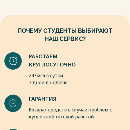
6. Крюкова, Н. И. Основы квалификации и расследования
операциях, предусматривающих трансграничное
преступлений в сфере таможенного дела : учебник и
перемещение контролируемых товаров и технологий. [1]
практикум для вузов / Н. И. Крюкова, Е. Н. Арестова. — М. :
Весь текст будет доступен
после покупки
Издательство Юрайт, 2019. — 221 с.
Весь текст будет доступен
после покупки
ПОЧЕМУ СТУДЕНТЫ ВЫБИРАЮТ
НАШ СЕРВИС?
РАБОТАЕМ
КРУГЛОСУТОЧНО
24 часа в сутки
7 дней в неделю
ГАРАНТИЯ
Возврат средств в случае проблем с
купленной готовой работой