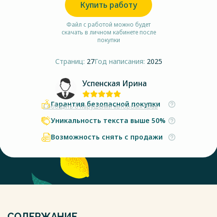
Купить работу
Файл с работой можно будет
скачать в личном кабинете после
покупки
Страниц:
27
Год написания:
2025
Успенская Ирина
Гарантия безопасной покупки
Сообщить о нарушении авторских прав
Уникальность текста выше 50%
Возможность снять с продажи
СОДЕРЖАНИЕ