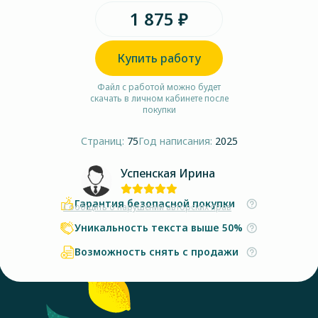
1 875 ₽
Купить работу
Файл с работой можно будет
скачать в личном кабинете после
покупки
Страниц:
75
Год написания:
2025
Успенская Ирина
Гарантия безопасной покупки
Сообщить о нарушении авторских прав
Уникальность текста выше 50%
Возможность снять с продажи