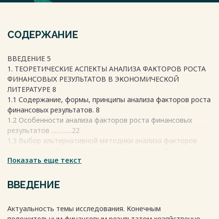
СОДЕРЖАНИЕ
ВВЕДЕНИЕ 5
1. ТЕОРЕТИЧЕСКИЕ АСПЕКТЫ АНАЛИЗА ФАКТОРОВ РОСТА
ФИНАНСОВЫХ РЕЗУЛЬТАТОВ В ЭКОНОМИЧЕСКОЙ
ЛИТЕРАТУРЕ 8
1.1 Содержание, формы, принципы анализа факторов роста
финансовых результатов. 8
1.2 Особенности анализа факторов роста финансовых
результатов ………...22
1.3 Выбор альтернативной методики анализа факторов
роста финансовых результатов предприятия 30
Показать еще текст
2. Экспресс-диагностика факторов роста финансовых
результатов хозяйственной деятельности предприятия
ПАО «МТС»……………………….
ВВЕДЕНИЕ
………………………………………………………..35
2.1. Расчет показателей факторов роста финансовых
Актуальность темы исследования. Конечным
результатов хозяйственной деятельности предприятия. 35
положительным финансовым результатом хозяйственно-