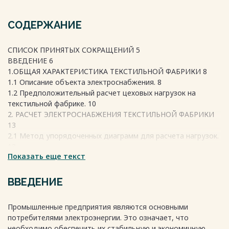
СОДЕРЖАНИЕ
СПИСОК ПРИНЯТЫХ СОКРАЩЕНИЙ 5
ВВЕДЕНИЕ 6
1.ОБЩАЯ ХАРАКТЕРИСТИКА ТЕКСТИЛЬНОЙ ФАБРИКИ 8
1.1 Описание объекта электроснабжения. 8
1.2 Предположительный расчет цеховых нагрузок на
текстильной фабрике. 10
2. РАСЧЕТ ЭЛЕКТРОСНАБЖЕНИЯ ТЕКСТИЛЬНОЙ ФАБРИКИ
13
2.1 Метод упорядоченных диаграмм для расчета нагрузок.
13
Показать еще текст
2.2 Метод коэффициента спроса для определения
расчетных нагрузок. 23
2.3 Выбор типа, числа и мощности трансформаторов
ВВЕДЕНИЕ
цеховых подстанций. 27
2.4 Поиск места расположения ГПП 34
Промышленные предприятия являются основными
2.5 Выбор типа, количества и мощности трансформаторов
потребителями электроэнергии. Это означает, что
ГПП. 38
необходимо обеспечить их стабильную и экономичную