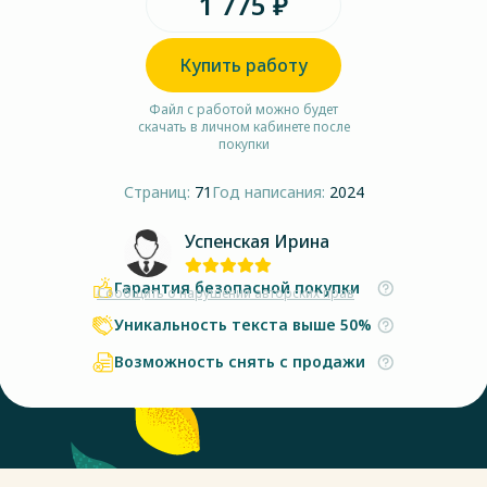
1 775 ₽
Купить работу
Файл с работой можно будет
скачать в личном кабинете после
покупки
Страниц:
71
Год написания:
2024
Успенская Ирина
Гарантия безопасной покупки
Сообщить о нарушении авторских прав
Уникальность текста выше 50%
Возможность снять с продажи