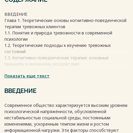
ВВЕДЕНИЕ
Глава 1. Теоретические основы когнитивно-поведенческой
терапии тревожных клиентов
1.1. Понятие и природа тревожности в современной
психологии
1.2. Теоретические подходы к изучению тревожных
состояний
1.3. Когнитивно-поведенческая терапия: основные
принципы и механизмы воздействия
1.4. Возможности КПТ в коррекции тревожных состояний
Показать еще текст
Глава 2. Эмпирическое исследование эффективности КПТ в
работе с тревожными клиентами
2.1. Методическое обеспечение и организация
ВВЕДЕНИЕ
исследования
2.2 Алгоритм исследования
Современное общество характеризуется высоким уровнем
2.3 Анализ и интерпретация результатов исследования
психологической напряжённости, обусловленной
ЗАКЛЮЧЕНИЕ
нестабильностью социальной среды, постоянными
СПИСОК ЛИТЕРАТУРЫ
изменениями, ускоренным темпом жизни и ростом
ПРИЛОЖЕНИЕ
информационной нагрузки. Эти факторы способствуют
Весь текст будет доступен
после покупки