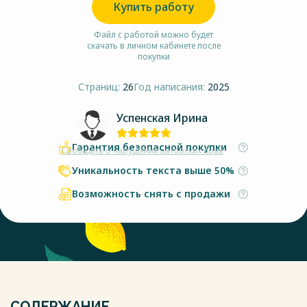
Купить работу
Файл с работой можно будет
скачать в личном кабинете после
покупки
Страниц:
26
Год написания:
2025
Успенская Ирина
Гарантия безопасной покупки
Сообщить о нарушении авторских прав
Уникальность текста выше 50%
Возможность снять с продажи
СОДЕРЖАНИЕ