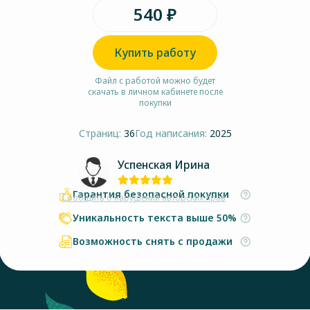
540 ₽
Купить работу
Файл с работой можно будет
скачать в личном кабинете после
покупки
Страниц:
36
Год написания:
2025
Успенская Ирина
Гарантия безопасной покупки
Сообщить о нарушении авторских прав
Уникальность текста выше 50%
Возможность снять с продажи