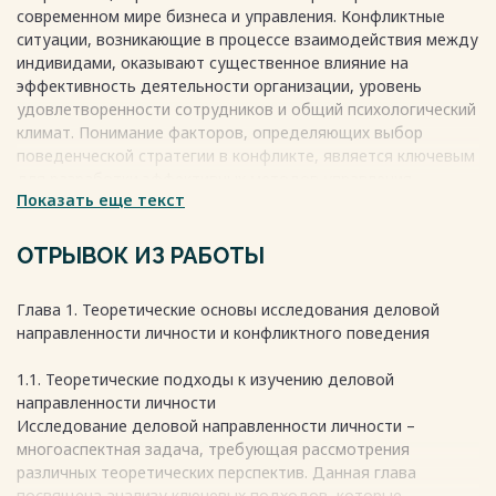
современном мире бизнеса и управления. Конфликтные
ситуации, возникающие в процессе взаимодействия между
индивидами, оказывают существенное влияние на
эффективность деятельности организации, уровень
удовлетворенности сотрудников и общий психологический
климат. Понимание факторов, определяющих выбор
поведенческой стратегии в конфликте, является ключевым
для разработки эффективных методов управления
Показать еще текст
конфликтами и повышения уровня межличностной
компетентности.
Классификация деловой направленности личности,
ОТРЫВОК ИЗ РАБОТЫ
предложенная В. И. Тараненко, позволяет выделить
различные типы индивидов, ориентированных на разные
Глава 1. Теоретические основы исследования деловой
аспекты деловой активности (достижение цели, процесс,
направленности личности и конфликтного поведения
отношения). Методика В.П. Пугачева, в свою очередь,
предоставляет инструмент для оценки и анализа
1.1. Теоретические подходы к изучению деловой
предпочитаемых поведенческих стратегий в конфликтных
направленности личности
ситуациях.
Исследование деловой направленности личности –
многоаспектная задача, требующая рассмотрения
Весь текст будет доступен
после покупки
различных теоретических перспектив. Данная глава
посвящена анализу ключевых подходов, которые