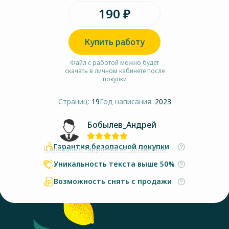
190 ₽
Купить работу
Файл с работой можно будет
скачать в личном кабинете после
покупки
Страниц:
19
Год написания:
2023
Бобылев_Андрей
Гарантия безопасной покупки
Сообщить о нарушении авторских прав
Уникальность текста выше 50%
Возможность снять с продажи