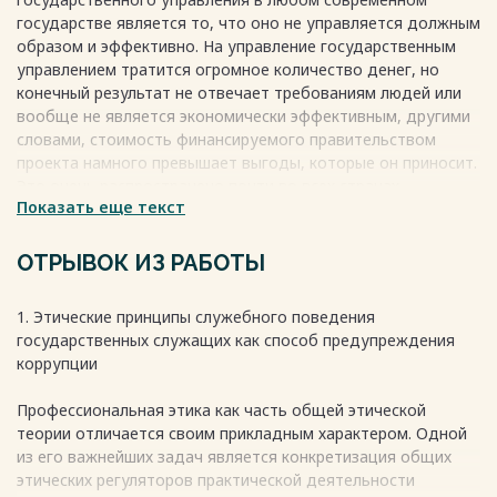
государстве является то, что оно не управляется должным
образом и эффективно. На управление государственным
управлением тратится огромное количество денег, но
конечный результат не отвечает требованиям людей или
вообще не является экономически эффективным, другими
словами, стоимость финансируемого правительством
проекта намного превышает выгоды, которые он приносит.
Это очень распространено почти во всех странах,
Показать еще текст
особенно в развивающихся странах. С другой стороны, в
частном управлении строго соблюдается расчет затрат и
выгод.
ОТРЫВОК ИЗ РАБОТЫ
Суть проблемы заключается в той же политической
системе — в то время как государственное управление
1. Этические принципы служебного поведения
терпит убытки, частное управление приносит прибыль. Оба
государственных служащих как способ предупреждения
они управляются администраторами. В случае
коррупции
государственного управления чиновников обычно
называют бюрократами, а в частном управлении
Профессиональная этика как часть общей этической
менеджеров называют менеджерами. Конечно, термин
теории отличается своим прикладным характером. Одной
"исполнительный" применим в обоих случаях. В
из его важнейших задач является конкретизация общих
государственном управлении эффективность, как правило,
этических регуляторов практической деятельности
неудовлетворительна.