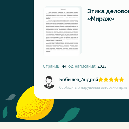
Этика делово
«Мираж»
Страниц:
44
Год написания:
2023
Бобылев_Андрей
Сообщить о нарушении авторских прав