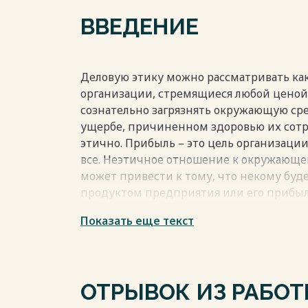
2.2 Анализ делового общения в отеле 38
ВВЕДЕНИЕ
Заключение 41
Список использованных источников 44
Весь текст будет доступен
после поку
Деловую этику можно рассматривать ка
организации, стремящиеся любой ценой
сознательно загрязнять окружающую ср
ущербе, причиненном здоровью их сотр
этично. Прибыль – это цель организации
все. Неэтичное отношение к окружающе
может привести к тому, что некому буд
продуктом предприятия или его прибы
Неэтичное поведение компании на рынке
Показать еще текст
прибыли в том смысле, что публичное о
имиджу, а значит, упадут продажи. Ком
деловых партнеров. Неэтичное обраще
может снизить производительность тру
ОТРЫВОК ИЗ РАБО
привести к потере ценных сотрудников. 