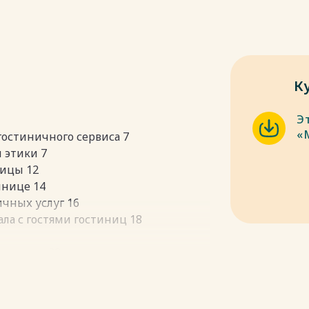
К
Э
«
 гостиничного сервиса 7
й этики 7
ницы 12
инице 14
ичных услуг 16
ла с гостями гостиниц 18
клиентом 28
 «Мираж» 34