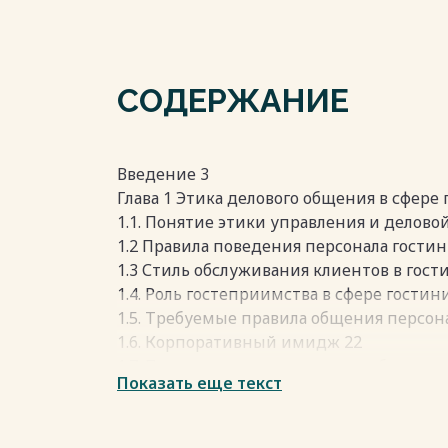
СОДЕРЖАНИЕ
Введение 3
Глава 1 Этика делового общения в сфере
1.1. Понятие этики управления и делово
1.2 Правила поведения персонала гости
1.3 Стиль обслуживания клиентов в гост
1.4. Роль гостеприимства в сфере гостин
1.5. Требуемые правила общения персона
1.6. Корпоративный имидж 22
1.7. Психологическая культура работы с 
Показать еще текст
1.8. Разработка правил общения 31
Глава 2 Этика делового общения в отеле
2.1 Характеристика отеля «Мираж» 34