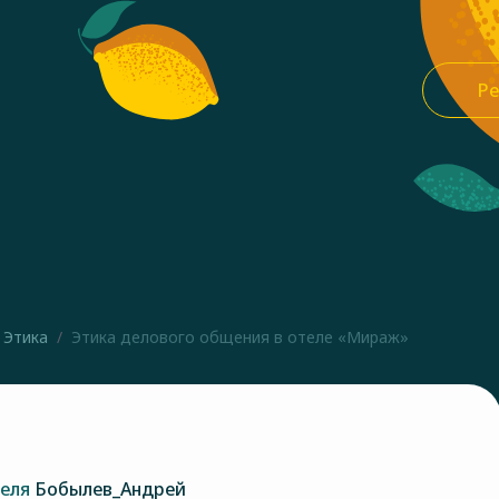
Ре
Этика
Этика делового общения в отеле «Мираж»
теля
Бобылев_Андрей