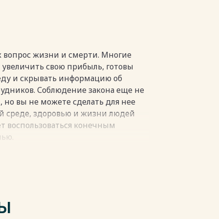
пки
к вопрос жизни и смерти. Многие
 увеличить свою прибыль, готовы
еду и скрывать информацию об
удников. Соблюдение закона еще не
, но вы не можете сделать для нее
й среде, здоровью и жизни людей
ет воспользоваться конечным
лью.
 может негативно сказаться на ее
суждение, выговор нанесут ущерб ее
пания также может потерять
ние с подчиненными в компании
да сотрудников и в конечном итоге
ТЫ
Но люди – это главное богатство