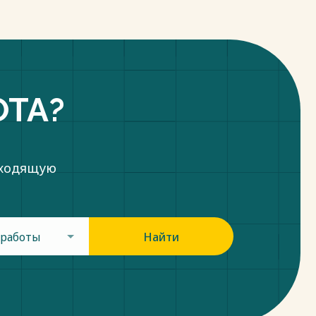
ОТА?
дходящую
 работы
Найти