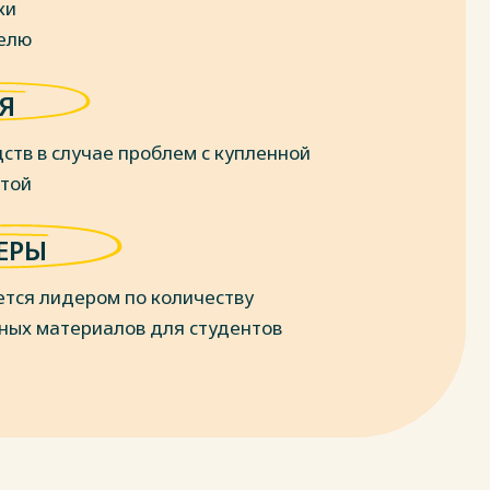
ки
делю
Я
ств в случае проблем с купленной
отой
ЕРЫ
ется лидером по количеству
ных материалов для студентов