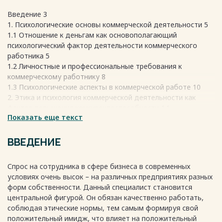
Введение 3
1. Психологические основы коммерческой деятельности 5
1.1 Отношение к деньгам как основополагающий
психологический фактор деятельности коммерческого
работника 5
1.2 Личностные и профессиональные требования к
коммерческому работнику 8
1.3 Психологические аспекты в коммерческой работе 10
2. Этика и психология коммерческой деятельности как
фактор повышения конкурентоспособности 14
Показать еще текст
2.1 Имидж организации как фактор ее
конкурентоспособности 14
2.2 Психологические методы повышения успешности
ВВЕДЕНИЕ
работы предприятия 18
2.3 Соблюдение этических норм как способ повышения
Спрос на сотрудника в сфере бизнеса в современных
эффективности коммерческой деятельности 21
условиях очень высок – на различных предприятиях разных
Заключение 24
форм собственности. Данный специалист становится
Список литературы 26
центральной фигурой. Он обязан качественно работать,
соблюдая этические нормы, тем самым формируя свой
положительный имидж, что влияет на положительный
Весь текст будет доступен
после покупки