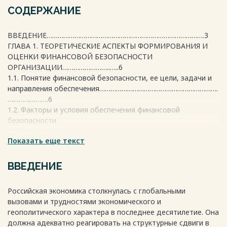
СОДЕРЖАНИЕ
ВВЕДЕНИЕ………………………………………………………………………….3
ГЛАВА 1. ТЕОРЕТИЧЕСКИЕ АСПЕКТЫ ФОРМИРОВАНИЯ И
ОЦЕНКИ ФИНАНСОВОЙ БЕЗОПАСНОСТИ
ОРГАНИЗАЦИИ……………………..…..6
1.1. Понятие финансовой безопасности, ее цели, задачи и
направления обеспечения……………………………………………………….
………………….6
1.2. Факторы и условия обеспечения финансовой
безопасности
организации…………………………………………………………………………13
Показать еще текст
1.3. Методика анализа финансовой безопасности
организации………………..18
ГЛАВА 2. АНАЛИЗ ФИНАНСОВОЙ БЕЗОПАСНОСТИ ООО
ВВЕДЕНИЕ
«СКАН –
МАРК»………………………………………………………………………………25
Российская экономика столкнулась с глобальными
2.1. Организационно-экономическая характеристика
вызовами и трудностями экономического и
деятельности хозяйствующего
геополитического характера в последнее десятилетие. Она
субъекта…………………………………………………………25
должна адекватно реагировать на структурные сдвиги в
2.2. Анализ финансового состояния ООО «Скан –