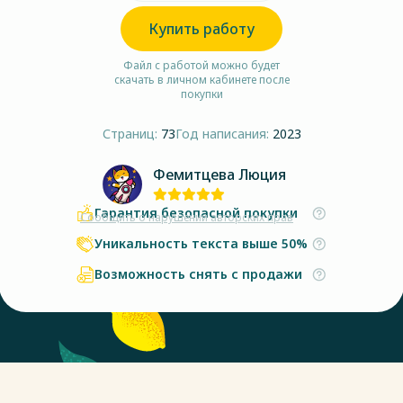
Купить работу
Файл с работой можно будет
скачать в личном кабинете после
покупки
Страниц:
73
Год написания:
2023
Фемитцева Люция
Гарантия безопасной покупки
Сообщить о нарушении авторских прав
Уникальность текста выше 50%
Возможность снять с продажи