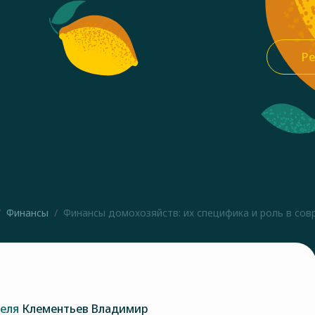
Ре
Финансы
Финансы домохозяйств: их специфика и роль в совр
теля
Клементьев Владимир