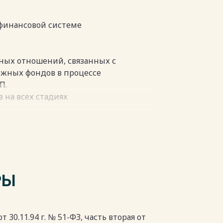
луг, удовлетворяющих материальные
озяйства объединяет всех
дельцев крупного и мелкого
 финансовой системе
.
пки
ных отношений, связанных с
жных фондов в процессе
П.
на всех стадиях
или общественное назначение:
ьги (всеобщий эквивалент,
РЫ
т:
ий
 30.11.94 г. № 51-ФЗ, часть вторая от