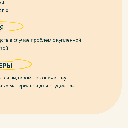
ки
делю
Я
ств в случае проблем с купленной
отой
ЕРЫ
ется лидером по количеству
ных материалов для студентов