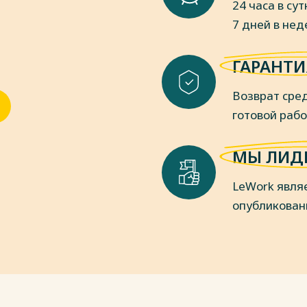
24 часа в сут
оп. – Москва: Издательство Юрайт, 2021.
7 дней в не
: учебное пособие / Т. Д. Викулина. –
ГАРАНТИ
 209 с.
 2 т. Том 1: учебник и практикум для
Возврат сред
 А. И. Леусский. – 11-е изд., перераб. и
– 300 с.
готовой раб
 для вузов / П. И. Гребенников, Л. С.
Москва: Издательство Юрайт, 2021. –
МЫ ЛИД
кая теория и экономическая политика
LeWork явля
ов / В. И. Дерен. – 6-е изд., испр. и
опубликован
– 432 с.
пки