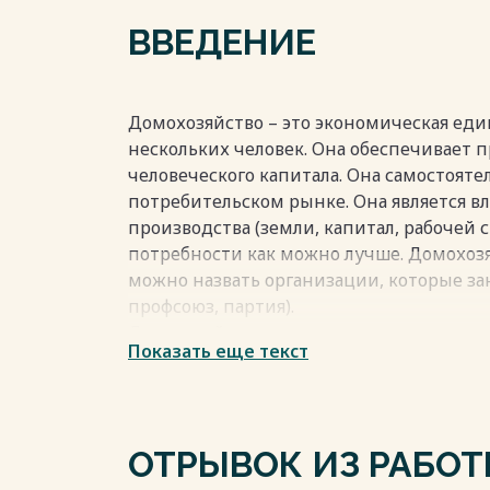
Список используемых источников 35
ВВЕДЕНИЕ
Весь текст будет доступен
после поку
Домохозяйство – это экономическая еди
нескольких человек. Она обеспечивает 
человеческого капитала. Она самостоят
потребительском рынке. Она является в
производства (земли, капитал, рабочей 
потребности как можно лучше. Домохоз
можно назвать организации, которые за
профсоюз, партия).
Домохозяйство является одним из трех 
Показать еще текст
деятельности. Домохозяйство охватыва
процессы, происходящие там, где челов
Домохозяйство трактуется как экономич
или нескольких лиц, объединенных об
ОТРЫВОК ИЗ РАБО
снабжающая экономику ресурсами и ис