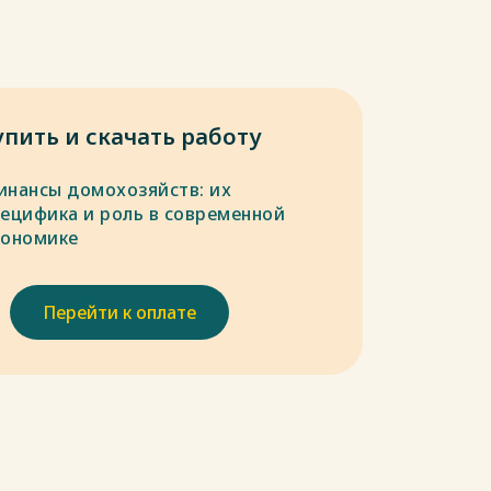
упить и скачать работу
инансы домохозяйств: их
пецифика и роль в современной
кономике
Перейти к оплате