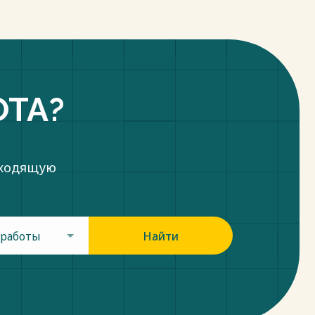
ОТА?
дходящую
 работы
Найти