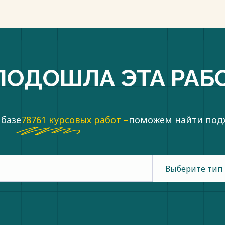
ПОДОШЛА ЭТА РАБ
 базе
78761 курсовых работ –
поможем найти по
Выберите тип