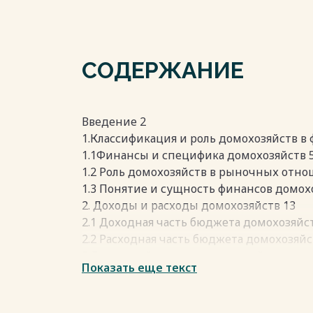
СОДЕРЖАНИЕ
Введение 2
1.Классификация и роль домохозяйств в
1.1Финансы и специфика домохозяйств 
1.2 Роль домохозяйств в рыночных отно
1.3 Понятие и сущность финансов домох
2. Доходы и расходы домохозяйств 13
2.1 Доходная часть бюджета домохозяйст
2.2 Расходная часть бюджета домохозяйс
3.Домохозяйства в современной экономи
Показать еще текст
3.1 Роль домохозяйств в современной э
3.2 Функции домохозяйств 30
Заключение 32