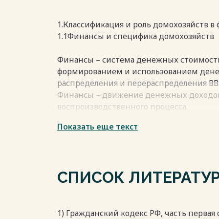
деньги для приобретения товаров и ус
потребности человека. Концепция домох
потребителей, наемных работников, вла
1.Классификация и роль домохозяйств в
капитала, земли и средств производства
1.1Финансы и специфика домохозяйств
Весь текст будет доступен
после поку
Финансы – система денежных стоимост
формированием и использованием дене
распределения и перераспределения ВВ
Финансы – движение денежных доходов 
воспроизводственного процесса.
Функции финансов отражают их работу 
Показать еще текст
1. формирование денежных доходов;
2. использование денежных доходов;
3. контроль за денежными доходами ден
используемый как мера стоимости)
СПИСОК ЛИТЕРАТУ
Финансовая система (структура) включае
1. Финансы хозяйствующих субъектов:
? Финансы коммерческих предприятий
? Финансы некоммерческих предприят
1) Гражданский кодекс РФ, часть первая от