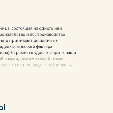
пки
ница, состоящая из одного или
производство и воспроизводство
ельно принимает решения на
ладельцем любого фактора
силы). Стремится удовлетворить ваши
яйствами, помимо семей, также
нимаются производством (церковь,
субъектов экономической
ет экономические объекты и
ек или семья постоянно проживают.
еская единица, состоящая из одного
щим бюджетом и местом жительства,
ТЫ
пользующая полученные за них