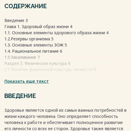
СОДЕРЖАНИЕ
Введение 3
Глава 1. Здоровый образ жизни 4
1.1. Основные элементы здорового образа жизни 4
1.2.Резервы организма 5
1.3. Основные элементы ЗОЖ 5
1.4. Рациональное питание 6
1.5.Закаливание 7
Раздел 2. Физическая культура 8
2.1.Понятие физической культуры личности 8
2.2. Физические упражнения 10
Показать еще текст
2.3.Гигиена физических упражнений 11
2.4.Значение физической культуры 12
Заключение 14
ВВЕДЕНИЕ
Список использованной литературы. 16
Весь текст будет доступен
после покупки
Здоровье является одной из самых важных потребностей в
жизни каждого человека. Оно определяет способность
человека к работе и обеспечивает полноценное развитие
его личности со всех ее сторон. Здоровье также является