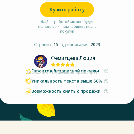
Купить работу
Файл с работой можно будет
скачать в личном кабинете после
покупки
Страниц:
15
Год написания:
2023
Фемитцева Люция
Гарантия безопасной покупки
Сообщить о нарушении авторских прав
Уникальность текста выше 50%
Возможность снять с продажи