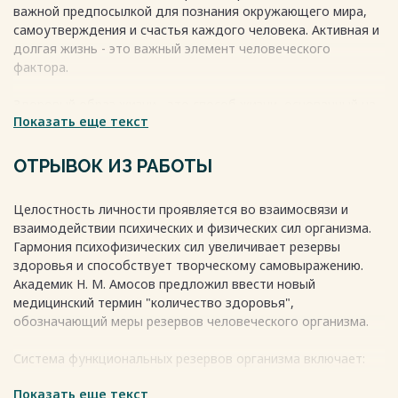
важной предпосылкой для познания окружающего мира,
самоутверждения и счастья каждого человека. Активная и
долгая жизнь - это важный элемент человеческого
фактора.
Здоровый образ жизни - это способ жизни, основанный на
Показать еще текст
принципах здоровья. Он должен быть рационально
организованным, активным, трудовым, закаливающим и
защищающим от неблагоприятных воздействий
ОТРЫВОК ИЗ РАБОТЫ
окружающей среды. Здоровый образ жизни позволяет
сохранять нравственное, психическое и физическое
Целостность личности проявляется во взаимосвязи и
здоровье до глубокой старости.
взаимодействии психических и физических сил организма.
Гармония психофизических сил увеличивает резервы
Согласно определению Всемирной организации
здоровья и способствует творческому самовыражению.
здравоохранения (B03), здоровье - это состояние
Академик Н. М. Амосов предложил ввести новый
физического, духовного и социального благополучия, а не
медицинский термин "количество здоровья",
только отсутствие болезней и физических дефектов.
обозначающий меры резервов человеческого организма.
Весь текст будет доступен
после покупки
Система функциональных резервов организма включает:
Показать еще текст
1. Биохимические резервы, служащие реакцией обмена;