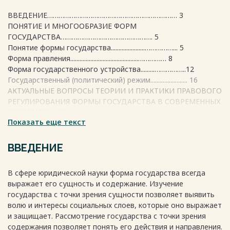
ВВЕДЕНИЕ…………………………………………………………… 3
ПОНЯТИЕ И МНОГООБРАЗИЕ ФОРМ
ГОСУДАРСТВА…………………………………………. 5
Понятие формы государства......................……………... 5
Форма правления............................................…………… 8
Форма государственного устройства.........……………..12
Государственный (политический) режим........................ 16
АКТУАЛЬНЫЕ ВОПРОСЫ ТЕОРИИ И ПРАКТИКИ ПРАВОВОГО
РЕГУЛИРОВАНИЯ ФОРМЫ ГОСУДАРСТВА В СОВРЕМЕННЫХ
УСЛОВИЯХ….. 20
Показать еще текст
Форма государства в современной России…………….. 20
Анализ сложившихся в отечественной юридической науке
представлений о форме государства……………. 23
ВВЕДЕНИЕ
ЗАКЛЮЧЕНИЕ………………………………………………………. 27
СПИСОК ИСПОЛЬЗОВАННЫХ ИСТОЧНИКОВ………………… 29
В сфере юридической науки форма государства всегда
ПРИЛОЖЕНИЯ………………………………………………………. 31
выражает его сущность и содержание. Изучение
государства с точки зрения сущности позволяет выявить
Весь текст будет доступен
после покупки
волю и интересы социальных слоев, которые оно выражает
и защищает. Рассмотрение государства с точки зрения
содержания позволяет понять его действия и направления.