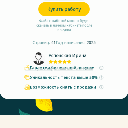
Купить работу
Файл с работой можно будет
скачать в личном кабинете после
покупки
Страниц:
41
Год написания:
2025
Успенская Ирина
Гарантия безопасной покупки
Сообщить о нарушении авторских прав
Уникальность текста выше 50%
Возможность снять с продажи