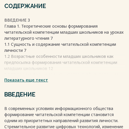
СОДЕРЖАНИЕ
ВВЕДЕНИЕ 3
Глава 1. Теоретические основы формирования
читательской компетенции младших школьников на уроках
литературного чтения 7
1.1 Сущность и содержание читательской компетенции
личности 7
1.2 Возрастные особенности младших школьников как
предпосылка формирования читательской компетенции
младших школьников 12
1.3 Методика формирования читательской компетенции
Показать еще текст
младших школьников на уроках литературного чтения 16
Глава 2. Опыт формирования читательской компетенции
младших школьников на уроках литературного чтения в
ВВЕДЕНИЕ
МБОУ ШСШ, с. Шаромы 22
2.1 Диагностика читательской компетенции младших
В современных условиях информационного общества
школьников 22
формирование читательской компетенции становится
2.2 Система работы учителя начальной школы по
одним из приоритетных направлений развития личности.
формированию читательской компетенции младших
Стремительное развитие цифровых технологий, изменение
школьников на уроках литературного чтения 27