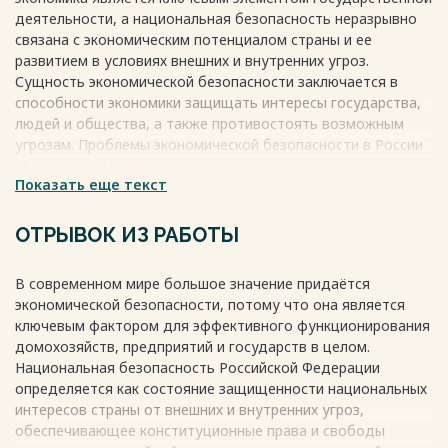
устранения угроз в соответствии со Стратегией
деятельности, а национальная безопасность неразрывно
экономической безопасности РФ на период до 2030
связана с экономическим потенциалом страны и ее
года…………………………………………………………………….….. 24
развитием в условиях внешних и внутренних угроз.
2.2 Анализ внешних и внутренних угроз экономической
Сущность экономической безопасности заключается в
безопасности России в рамках членства в
способности экономики защищать интересы государства,
ЕАЭС……………………………………….............…….. 29
людей и общества, а также противостоять возможным
2.3 Оценка эффективности механизмов подержания и
угрозам. Проблемы экономической безопасности в России
обеспечения экономической безопасности
проявляются в различных санкциях, зависимости от
РФ………………………………………...……. 33
Показать еще текст
лидеров мировых держав, незаконном оттоке капитала за
3 Проблемы и перспективы экономической безопасности
границу, уклонении от уплаты налогов и пандемии.
России и пути их решения в
Обеспечение экономической безопасности важно для
ОТРЫВОК ИЗ РАБОТЫ
ЕАЭС………………………………………………………...……… 39
укрепления национальной безопасности страны и снижения
3.1 Развитие процесса обеспечения экономической
рисков экономической нестабильности.
безопасности в условиях
В современном мире большое значение придаётся
Весь текст будет доступен
после покупки
глобализации……………………………………………………………………. 39
экономической безопасности, потому что она является
3.2 Особенности и укрупненная оценка эффективности
ключевым фактором для эффективного функционирования
предлагаемых мер по развитию и обеспечению
домохозяйств, предприятий и государств в целом.
экономической безопасности государства………. 41
Национальная безопасность Российской Федерации
ЗАКЛЮЧЕНИЕ.................................................................................................... 48
определяется как состояние защищенности национальных
СПИСОК ИСПОЛЬЗОВАННЫХ
интересов страны от внешних и внутренних угроз,
ИСТОЧНИКОВ........................................... 51
обеспечивающее конституционные права и свободы
Весь текст будет доступен
после покупки