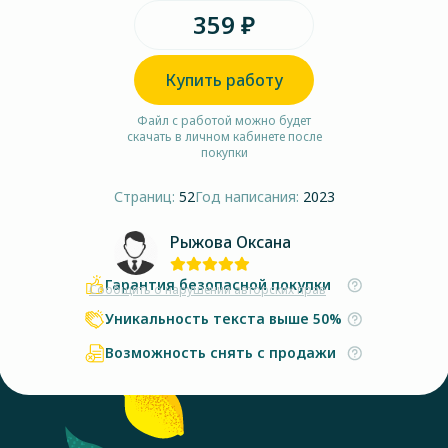
359 ₽
Купить работу
Файл с работой можно будет
скачать в личном кабинете после
покупки
Страниц:
52
Год написания:
2023
Рыжова Оксана
Гарантия безопасной покупки
Сообщить о нарушении авторских прав
Уникальность текста выше 50%
Возможность снять с продажи