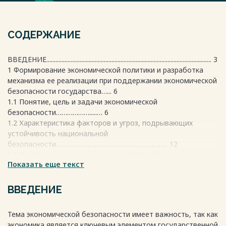
СОДЕРЖАНИЕ
ВВЕДЕНИЕ............................................................................................................. 3
1 Формирование экономической политики и разработка
механизма ее реализации при поддержании экономической
безопасности государства…... 6
1.1 Понятие, цель и задачи экономической
безопасности……………….....… 6
1.2 Характеристика факторов и угроз, подрывающих
устойчивость национальной
безопасности……………………………………………..…….. 12
1.3 Деятельность органов исполнительной власти по
Показать еще текст
устранению угроз и факторов экономической
безопасности………..………………………...…… 18
2 Основные положения Стратегией экономической
ВВЕДЕНИЕ
безопасности РФ на период до 2030
года……………………………………....…………………….. 24
Тема экономической безопасности имеет важность, так как
2.1 Основы экономической политики и механизмы
экономика является ключевым элементом государственной