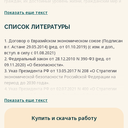
граждан, их достойный уровень жизни, гражданский мир и
согласие, охрану суверенитета, независимости и
Показать еще текст
государственной целостности, а также социально-
экономическое развитие. Экономическая безопасность
является неотъемлемой частью национальной
СПИСОК ЛИТЕРАТУРЫ
безопасности и определяется как защищенность
национальной экономики от внешних и внутренних угроз,
1. Договор о Евразийском экономическом союзе (Подписан
обеспечивающая экономический суверенитет страны,
в г. Астане 29.05.2014) (ред. от 01.10.2019) (с изм. и доп.,
единство её экономического пространства и реализацию
вступ. в силу с 01.08.2021)
стратегических национальных приоритетов. В
2. Федеральный закон от 28.12.2010 N 390-ФЗ (ред. от
экономической науке до сих пор нет единого определения
09.11.2020) «О безопасности».
понятия «экономическая безопасность», хотя это понятие
3. Указ Президента РФ от 13.05.2017 N 208 «О Стратегии
стало активно использоваться только в XX веке.
экономической безопасности Российской Федерации на
Весь текст будет доступен
после покупки
период до 2030 года».
4. Указ Президента РФ от 02.07.2021 N 400 «О Стратегии
национальной безопасности Российской Федерации».
Показать еще текст
5. Авдийский В.И. Национальная и региональная
экономическая безопасность России : учеб. пособие / В.И.
Авдийский, В.А. Дадалко, Н.Г. Синявский. - М.: ИНФРА-М,
Купить и скачать работу
2017. – 240 с.