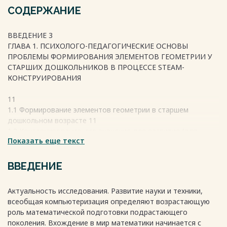
СОДЕРЖАНИЕ
ВВЕДЕНИЕ 3
ГЛАВА 1. ПСИХОЛОГО-ПЕДАГОГИЧЕСКИЕ ОСНОВЫ
ПРОБЛЕМЫ ФОРМИРОВАНИЯ ЭЛЕМЕНТОВ ГЕОМЕТРИИ У
СТАРШИХ ДОШКОЛЬНИКОВ В ПРОЦЕССЕ STEAM-
КОНСТРУИРОВАНИЯ
11
1.1 Формирование элементов геометрии в старшем
дошкольном возрасте 11
1.2 Конструирование, его значение для развития (для
Показать еще текст
математического развития) ребенка-дошкольника 22
1.3 Методика формирования геометрических понятий у
старших дошкольников в процессе конструирования на
ВВЕДЕНИЕ
основе STEАM -материалов 36
Выводы по первой главе 51
Актуальность исследования. Развитие науки и техники,
ГЛАВА 2. ОПЫТНО-ЭКСПЕРИМЕНТАЛЬНАЯ РАБОТА ПО
всеобщая компьютеризация определяют возрастающую
ФОРМИРОВАНИЮ ЭЛЕМЕНТОВ ГЕОМЕТРИИ У СТАРШИХ
роль математической подготовки подрастающего
ДОШКОЛЬНИКОВ В ПРОЦЕССЕ КОНСТРУИРОВАНИЯ С
поколения. Вхождение в мир математики начинается с
ИСПОЛЬЗОВАНИЕМ STEAM - МАТЕРИАЛОВ 53