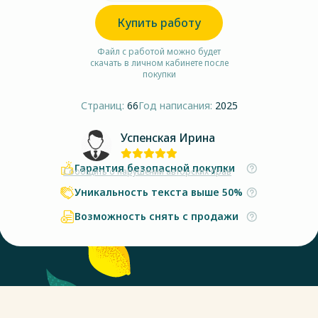
Купить работу
Файл с работой можно будет
скачать в личном кабинете после
покупки
Страниц:
66
Год написания:
2025
Успенская Ирина
Гарантия безопасной покупки
Сообщить о нарушении авторских прав
Уникальность текста выше 50%
Возможность снять с продажи