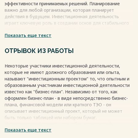
эффективности принимаемых решений. Планирование
важно для любой организации, которая планирует
действия в будущем. Инвестиционная деятельность
играет ключевую роль в создании основ для стабильного
развития экономики, ее отраслей и хозяйствующих
Показать еще текст
субъектов. Все предприятия имеют отношение к
инвестиционной деятельности, так как для эффективного
развития каждой фирме необходима четкая политика
ОТРЫВОК ИЗ РАБОТЫ
вложения средств в свое развитие.
Весь текст будет доступен
после покупки
Некоторые участники инвестиционной деятельности,
которые не имеют должного образования или опыта,
называют "инвестиционным проектом" то, что опытным и
образованным участникам инвестиционной деятельности
известно как "бизнес-план". Независимо от того, как
оформлен бизнес-план - в виде непосредственно бизнес-
плана, финансовой модели или краткого ТЭО - он
описывает инвестиционный проект, который не может
быть только таблицей или набором бумаг.
Инвестиционный проект - это набор мероприятий,
Показать еще текст
направленных на получение прибыли или иного полезного
эффекта.