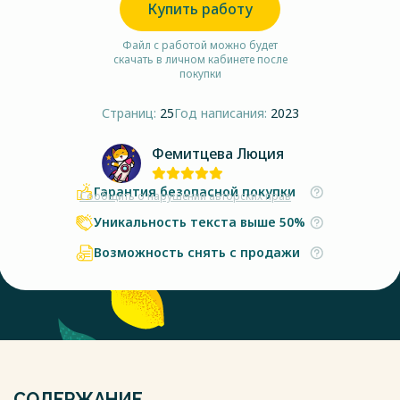
Купить работу
Файл с работой можно будет
скачать в личном кабинете после
покупки
Страниц:
25
Год написания:
2023
Фемитцева Люция
Гарантия безопасной покупки
Сообщить о нарушении авторских прав
Уникальность текста выше 50%
Возможность снять с продажи
СОДЕРЖАНИЕ