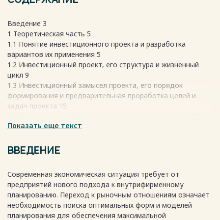
Введение 3
1 Теоретическая часть 5
1.1 Понятие инвестиционного проекта и разработка
вариантов их применения 5
1.2 Инвестиционный проект, его структура и жизненный
цикл 9
1.3 Инвестиционный замысел проекта, его порядок
формирования и предварительная проработка целей и
задач проекта 15
1.4 Предварительный анализ осуществления проекта 20
Показать еще текст
Заключение 23
Список используемых источников 25
Весь текст будет доступен
после покупки
ВВЕДЕНИЕ
Современная экономическая ситуация требует от
предприятий нового подхода к внутрифирменному
планированию. Переход к рыночным отношениям означает
необходимость поиска оптимальных форм и моделей
планирования для обеспечения максимальной