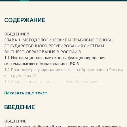
СОДЕРЖАНИЕ
ВВЕДЕНИЕ 5
ГЛАВА 1. МЕТОДОЛОГИЧЕСКИЕ И ПРАВОВЫЕ ОСНОВЫ
ГОСУДАРСТВЕННОГО РЕГУЛИРОВАНИЯ СИСТЕМЫ
ВЫСШЕГО ОБРАЗОВАНИЯ В РОССИИ 8
1.1 Институциональные основы функционирования
системы высшего образования в РФ 8
1.2 Правовое регулирование высшего образования в России
и за рубежом 16
1.3 Современные вызовы высшему образованию,
обусловленные переходом общества на новый
Показать еще текст
технологический уклад. 23
ГЛАВА 2. СОСТОЯНИЕ И ТЕНДЕНЦИИ РАЗВИТИЯ ВЫСШИХ
УЧЕБНЫХ ЗАВЕДЕНИЙ РОССИИ 30
ВВЕДЕНИЕ
2.1 Анализ достигнутого уровня развития системы высшего
образования в РФ 30
ВВЕДЕНИЕ
2.2 Анализ тенденций развития высшего образования в
Актуальность выбранной темы исследования обусловлена