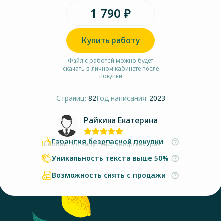
1 790 ₽
Купить работу
Файл с работой можно будет
скачать в личном кабинете после
покупки
Страниц:
82
Год написания:
2023
Райкина Екатерина
Гарантия безопасной покупки
Сообщить о нарушении авторских прав
Уникальность текста выше 50%
Возможность снять с продажи