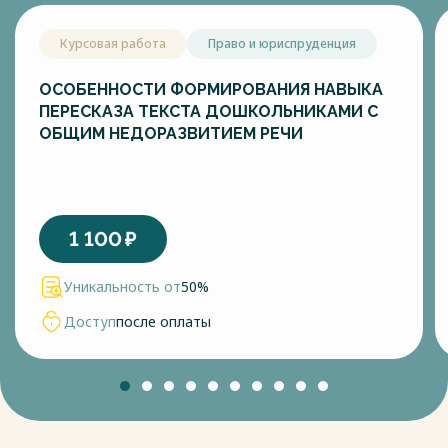
неотъемлемого воспитания музыкальной культуры
дошкольников [25].
Курсовая работа
Право и юриспруденция
Также большое внимание музыкально-ритмическим
движениям в дошкольном образовательном учреждении
уделяет А.Н. Зимина. По ее мнению, в процессе
ОСОБЕННОСТИ ФОРМИРОВАНИЯ НАВЫКА
музыкального воспитания, занятия, основанные на
ПЕРЕСКАЗА ТЕКСТА ДОШКОЛЬНИКАМИ С
музыкально - ритмических движениях укрепляется
ОБЩИМ НЕДОРАЗВИТИЕМ РЕЧИ
организм ребенка, развиваются музыкальный слух,
внимание, память, воспитываются морально-волевые
качества – ловкость, быстрота, точность,
целеустремленность, формируются такие качества
движения, как мягкость, пластичность, энергичность,
1 100
₽
улучшается осанка детей. Музыкальный ритм способствует
упорядочению движений и облегчает овладение ими.
Уникальность от
50%
Музыкально-ритмические движения, при правильном их
отборе, укрепляют сердечные мышцы, усиливают
Доступ
после оплаты
кровообращение, дыхательные процессы, развивают
мускулатуру.
Весь текст будет доступен
после покупки