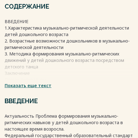
СОДЕРЖАНИЕ
ВВЕДЕНИЕ
1.Характеристика музыкально-ритмической деятельности
детей дошкольного возраста
2. Возрастные возможности дошкольников в музыкально-
ритмической деятельности
3. Методика формирования музыкально-ритмических
движений у детей дошкольного возраста посредством
детского танца
Заключение
Список литературы
Показать еще текст
Приложение
ВВЕДЕНИЕ
Весь текст будет доступен
после покупки
Актуальность Проблема формирования музыкально-
ритмических навыков у детей дошкольного возраста в
настоящее время возросла.
Федеральный государственный образовательный стандарт