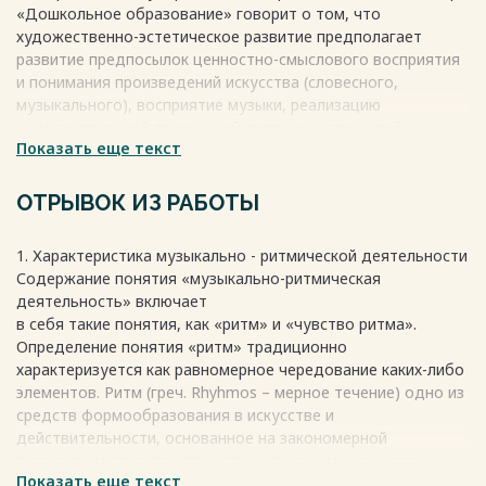
«Дошкольное образование» говорит о том, что
художественно-эстетическое развитие предполагает
развитие предпосылок ценностно-смыслового восприятия
и понимания произведений искусства (словесного,
музыкального), восприятие музыки, реализацию
самостоятельной творческой деятельности детей
Показать еще текст
(изобразительной, музыкальной и др.), в том числе
музыкально-ритмические движения дают физическое
развитие, которое включает приобретение опыта в
ОТРЫВОК ИЗ РАБОТЫ
следующих видах деятельности детей: двигательной,
направленных на развитие таких физических качеств, как
1. Характеристика музыкально - ритмической деятельности
координация и гибкость.
Содержание понятия «музыкально-ритмическая
Основоположник системы ритмического воспитания Э.
деятельность» включает
Жак-Далькроз увидел в музыкально-ритмических
в себя такие понятия, как «ритм» и «чувство ритма».
упражнениях универсальное средство развития у детей
Определение понятия «ритм» традиционно
музыкального слуха, памяти, внимания, выразительных
характеризуется как равномерное чередование каких-либо
движений, творческого воображения. Данный навык
элементов. Ритм (греч. Rhyhmos – мерное течение) одно из
необходимо развивать у детей с раннего возраста.
средств формообразования в искусстве и
Весь текст будет доступен
после покупки
действительности, основанное на закономерной
повторяемости в пространстве и во времени аналогичных
Показать еще текст
элементов и отношений через соизмеримые интервалы [1,