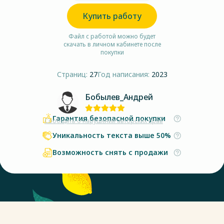
Купить работу
Файл с работой можно будет
скачать в личном кабинете после
покупки
Страниц:
27
Год написания:
2023
Бобылев_Андрей
Гарантия безопасной покупки
Сообщить о нарушении авторских прав
Уникальность текста выше 50%
Возможность снять с продажи