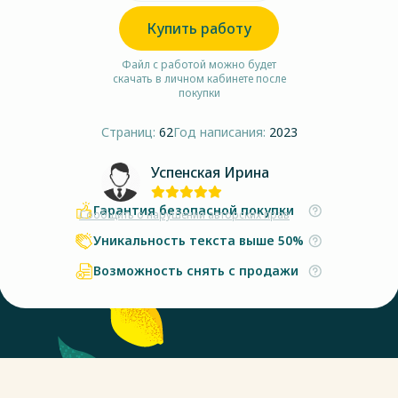
Купить работу
Файл с работой можно будет
скачать в личном кабинете после
покупки
Страниц:
62
Год написания:
2023
Успенская Ирина
Гарантия безопасной покупки
Сообщить о нарушении авторских прав
Уникальность текста выше 50%
Возможность снять с продажи