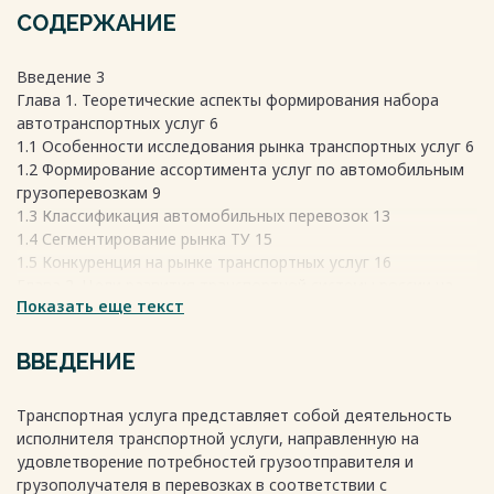
СОДЕРЖАНИЕ
Введение 3
Глава 1. Теоретические аспекты формирования набора
автотранспортных услуг 6
1.1 Особенности исследования рынка транспортных услуг 6
1.2 Формирование ассортимента услуг по автомобильным
грузоперевозкам 9
1.3 Классификация автомобильных перевозок 13
1.4 Сегментирование рынка ТУ 15
1.5 Конкуренция на рынке транспортных услуг 16
Глава 2. Цели развития транспортной системы россии на
Показать еще текст
период до 2030 года 20
Глава 3. Характеристика деятельности ООО «АВТОКАР-2»
26
ВВЕДЕНИЕ
3.1 Организация и управление перевозками грузов 26
3.2 Транспортная характеристика груза 28
Транспортная услуга представляет собой деятельность
3.3 Подвижной состав предприятия 30
исполнителя транспортной услуги, направленную на
3.4 Расчёт технико-эксплуатационных показателей по
удовлетворение потребностей грузоотправителя и
маршрутам ООО «АВТОКАР-2» 32
грузополучателя в перевозках в соответствии с
3.5 Управление производством перевозок. Составление