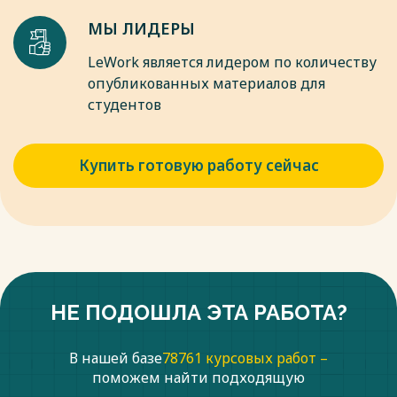
предоставления качественно новых услуг; выделение
целевых рыночных сегментов деятельности предприя
МЫ ЛИДЕРЫ
Весь текст будет доступен
после покупки
LeWork является лидером по количеству
опубликованных материалов для
студентов
Купить готовую работу сейчас
НЕ ПОДОШЛА ЭТА РАБОТА?
В нашей базе
78761 курсовых работ –
поможем найти подходящую