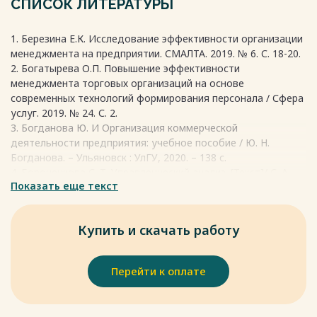
СПИСОК ЛИТЕРАТУРЫ
достижение конкретного заявленного результата.
Весь текст будет доступен
после покупки
1. Березина Е.К. Исследование эффективности организации
менеджмента на предприятии. СМАЛТА. 2019. № 6. С. 18-20.
2. Богатырева О.П. Повышение эффективности
менеджмента торговых организаций на основе
современных технологий формирования персонала / Сфера
услуг. 2019. № 24. С. 2.
3. Богданова Ю. И Организация коммерческой
деятельности предприятия: учебное пособие / Ю. Н.
Богданова. – Ульяновск : УлГУ, 2020. – 138 с.
4. Бороненкова С. Т. Управленческий анализ. [Текст]/ С. А.
Показать еще текст
Бороненкова. – М.: 2017. – 190 с.
5. Васекина Е.Н., Гавриков, Ф.Т. Управление торговой
оптовой организацией / Российская наука и образование
Купить и скачать работу
сегодня: проблемы и перспективы. 2019. № 2 (9). С. 9-11.
Весь текст будет доступен
после покупки
Перейти к оплате