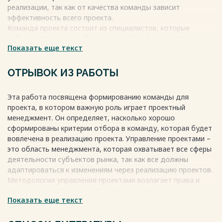
3.3. Эффективность предлагаемых рекомендаций по
реализации, так как от качества команды зависит
формированию команды проекта для организации OOO
эффективность всего проекта.
«Зима» 71
Команда проекта состоит из специалистов, которые
ЗАКЛЮЧЕНИЕ 81
работают вместе, чтобы достичь общей цели и решить все
СПИСОК ИСПОЛЬЗОВАННЫХ ИСТОЧНИКОВ 85
Показать еще текст
задачи в ходе жизненного цикла проекта. Именно команда
ПРИЛОЖЕНИЯ 89
проекта воплощает задумку в реальность.
Весь текст будет доступен
после покупки
Последние тенденции в управлении проектами
ОТРЫВОК ИЗ РАБОТЫ
подчеркивают важность командной работы, так как
команда способна самостоятельно и эффективно
Эта работа посвящена формированию команды для
достигать целей при минимальном влиянии управления.
проекта, в котором важную роль играет проектный
Существует много научных исследований, посвященных
менеджмент. Он определяет, насколько хорошо
командной работе и лидерству, которые подчеркивают
сформированы критерии отбора в команду, которая будет
значимость коллективной деятельности.
вовлечена в реализацию проекта. Управление проектами –
Весь текст будет доступен
после покупки
это область менеджмента, которая охватывает все сферы
деятельности субъектов рынка, так как все должны
адаптироваться к изменениям через реализацию проектов.
Методология управления проектами возлагает права и
ответственность за достижение целей проекта на
Показать еще текст
специально созданную группу специалистов – команду
проекта. Это представляет собой комплексный подход к
управлению деятельностью, который направлен на