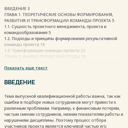
ВВЕДЕНИЕ 3
ГЛАВА 1. ТЕОРЕТИЧЕСКИЕ ОСНОВЫ ФОРМИРОВАНИЯ,
РАЗВИТИЯ И ТРАНСФОРМАЦИИ КОМАНДЫ ПРОЕКТА 5
1.1. Сущность проектного менеджмента, проекта и
командообразования 5
1.2. Подходы и принципы формирования результативной
команды проекта 16
1.3. Трансформация команды проекта 22
ГЛАВА 2. АНАЛИЗ ПРОЕКТНОЙ СРЕДЫ 29
2.1. Организационно-экономическая характеристика ООО
Показать еще текст
«Зима» 29
2.2. Анализ персонала организации 39
2.3. Проектная среда в организации в OOO «Зима» 46
ВВЕДЕНИЕ
ГЛАВА 3. ФОРМИРОВАНИЕ КОМАНДЫ ПРОЕКТА И
ОПЕРАТИВНОЕ УПРАВЛЕНИЕ ЕЕ ДЕЯТЕЛЬНОСТЬЮ В OOO
Тема выпускной квалификационной работы важна, так как
«Зима» 52
ошибки в подборе новых сотрудников могут привести к
3.1. Резюме проекта. Модель формирования команды
различным проблемам. Например, к финансовым потерям,
проекта для OOO «Зима» 52
частым сменам сотрудников, низким показателям работы и
3.2. Оценка трансформации команды проекта OOO «Зима»
нарушениям дисциплины. Поэтому процесс отбора
68
участников проекта является ключевой частью его