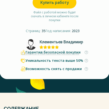
Купить работу
Файл с работой можно будет
скачать в личном кабинете после
покупки
Страниц:
35
Год написания:
2023
Клементьев Владимир
Гарантия безопасной покупки
Сообщить о нарушении авторских прав
Уникальность текста выше 50%
Возможность снять с продажи
СОДЕРЖАНИЕ