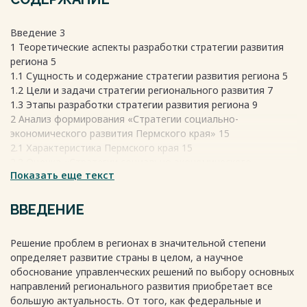
Введение 3
1 Теоретические аспекты разработки стратегии развития
региона 5
1.1 Сущность и содержание стратегии развития региона 5
1.2 Цели и задачи стратегии регионального развития 7
1.3 Этапы разработки стратегии развития региона 9
2 Анализ формирования «Стратегии социально-
экономического развития Пермского края» 15
2.1 Характеристика Пермского края 15
2.2 Оценка «Стратегии социально-экономического
Показать еще текст
развития Пермского края» до 2026 года 22
3 Мероприятия по совершенствованию «Стратегии
социально-кономичкого развития Пермского края» 27
ВВЕДЕНИЕ
3.1 Направления совершенствования реализации стратегии
развития Пермского края 27
Решение проблем в регионах в значительной степени
Заключение 33
определяет развитие страны в целом, а научное
Список использованных источников 35
обоснование управленческих решений по выбору основных
направлений регионального развития приобретает все
большую актуальность. От того, как федеральные и
Весь текст будет доступен
после покупки