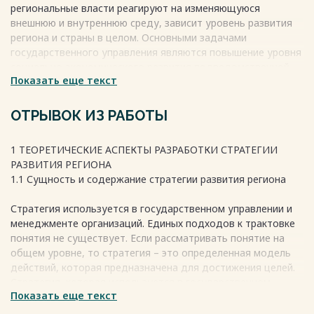
региональные власти реагируют на изменяющуюся
внешнюю и внутреннюю среду, зависит уровень развития
региона и страны в целом. Основными задачами
государственного управления являются повышение уровня
социально-экономического развития подведомственной
Показать еще текст
территории, сглаживание дифференциации регионов по
основным значимым социально-экономическим
показателям, обеспечение привлекательного
ОТРЫВОК ИЗ РАБОТЫ
инвестиционного климата региона и пр.
Актуальность данной работы заключается в том, что на
1 ТЕОРЕТИЧЕСКИЕ АСПЕКТЫ РАЗРАБОТКИ СТРАТЕГИИ
современном этапе социально-экономического развития
РАЗВИТИЯ РЕГИОНА
региональное стратегическое планирование представляет
1.1 Сущность и содержание стратегии развития региона
собой важнейший вектор деятельности региональных
органов исполнительной власти. Это необходимо для
Стратегия используется в государственном управлении и
обеспечения достижения социально-экономического
менеджменте организаций. Единых подходов к трактовке
развития регионов на качественно новом, более высоком
понятия не существует. Если рассматривать понятие на
уровне, соответствующем современным вызовам,
общем уровне, то стратегия – это определенная модель
условиям.
действий, которая предназначена для достижения целей.
Цель работы – исследовать формирование стратегии
Стратегия, которая используется в государственном
регионального развития.
Показать еще текст
управлении имеет свои идентификационные данные и
Для достижения цели в работе необходимо решить
направленность на национальную политику в целом и на