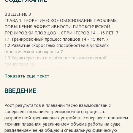
ВВЕДЕНИЕ 3
ГЛАВА 1. ТЕОРЕТИЧЕСКОЕ ОБОСНОВАНИЕ ПРОБЛЕМЫ
ПОВЫШЕНИЯ ЭФФЕКТИВНОСТИ ГИПОКСИЧЕСКОЙ
ТРЕНИРОВКИ ПЛОВЦОВ – СПРИНТЕРОВ 14 – 15 ЛЕТ. 7
1.1 Тренировочный процесс пловцов 14 – 15 лет. 7
1.2 Развитие скоростных способностей в условиях
гипоксической тренировки 7
1.3 Характеристика и особенности гипоксической
тренировки 15
1.4 Возрастные особенности пловцов - спринтеров в
Показать еще текст
возрасте 14 – 15 лет. 22
ГЛАВА 2. МЕТОДЫ И ОРГАНИЗАЦИЯ ИССЛЕДОВАНИЯ 32
2.1 Методы исследования 32
ВВЕДЕНИЕ
2.2 Организация исследования по разработке средств
гипоксической тренировки 33
Рост результатов в плавании тесно взаимосвязан с
ГЛАВА 3. РЕЗУЛЬТАТЫ ИССЛЕДОВАНИЯ ВЛИЯНИЯ
совершенствованием тренировочного процесса:
СПЕЦИАЛЬНОГО КОМПЛЕКСА УПРАЖНЕНИЙ
разработкой тренажерных устройств; совершенствованием
ГИПОКСИЧЕСКОЙ ТРЕНИРОВКИ НА ПОВЫШЕНИЕ УРОВНЯ
техники плавания; увеличением объёма работы на суше,
ФУНКЦИОНАЛЬНОЙ ПОДГОТОВЛЕННОСТИ ПЛОВЦОВ
разделением ее на общую и специальную физическую
СПРИНТЕРОВ 14 – 15 ЛЕТ 37