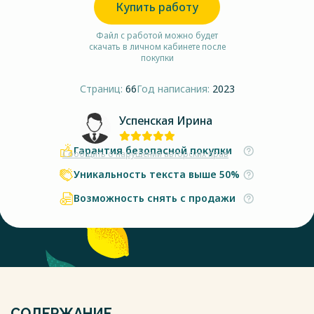
Купить работу
Файл с работой можно будет
скачать в личном кабинете после
покупки
Страниц:
66
Год написания:
2023
Успенская Ирина
Гарантия безопасной покупки
Сообщить о нарушении авторских прав
Уникальность текста выше 50%
Возможность снять с продажи
СОДЕРЖАНИЕ