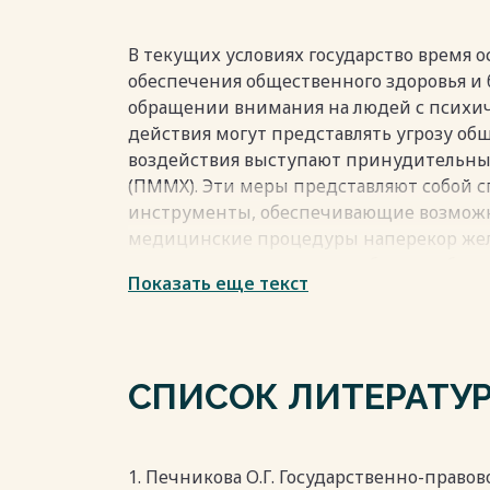
В текущих условиях государство время 
обеспечения общественного здоровья и 
обращении внимания на людей с психи
действия могут представлять угрозу об
воздействия выступают принудительны
(ПММХ). Эти меры представляют собой
инструменты, обеспечивающие возможно
медицинские процедуры наперекор жел
представляет опасность либо для себя, 
Показать еще текст
о способах, посредством которых эффе
принципов ПММХ в образовательные пр
Настоящая статья направлена на рассмо
формирования структуры института ПМ
СПИСОК ЛИТЕРАТУ
рекомендации для повышения компетен
медицинских правовых практик. [3]
Первоначальные усилия упорядочить п
в период дореволюционной России. Уже в
1. Печникова О.Г. Государственно-право