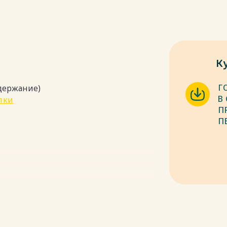
К
Г
одержание)
В
пки
П
П