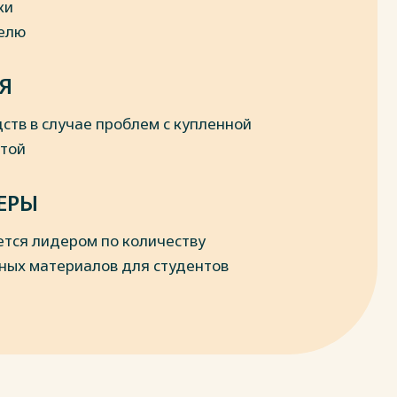
ки
делю
Я
ств в случае проблем с купленной
отой
ЕРЫ
ется лидером по количеству
ных материалов для студентов