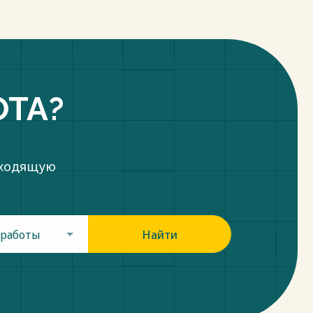
ОТА?
дходящую
 работы
Найти