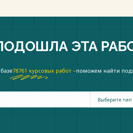
ПОДОШЛА ЭТА РАБ
 базе
78761 курсовых работ –
поможем найти по
Выберите тип