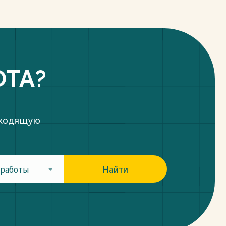
ОТА?
дходящую
 работы
Найти