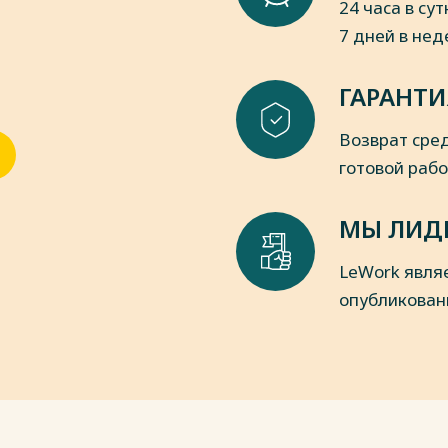
24 часа в сут
данской службе РФ». М.: Деловой
7 дней в не
кая служба. М.: ТК Велби, Проспект,
ГАРАНТИ
пки
Возврат сред
готовой раб
МЫ ЛИД
LeWork явля
опубликован