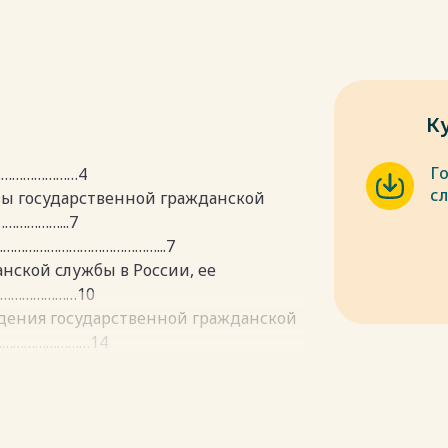
К
Г
……………………4
с
овы государственной гражданской
…………...7
…………………………………………...7
нской службы в России, ее
…………………10
ждения государственной гражданской
………………………14
ия государственной гражданской
……………………….14
 государственной гражданской
……………………………...23