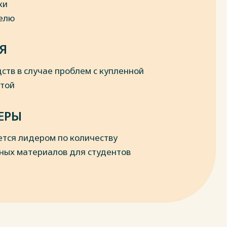
ки
делю
Я
ств в случае проблем с купленной
отой
ЕРЫ
ется лидером по количеству
ных материалов для студентов