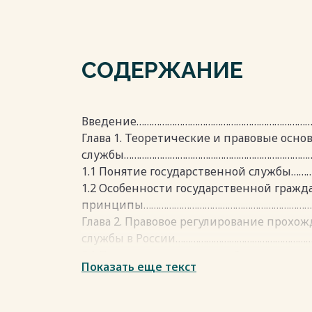
СОДЕРЖАНИЕ
Введение…………………………………………………………
Глава 1. Теоретические и правовые осн
службы……………………………………………………………………
1.1 Понятие государственной службы…
1.2 Особенности государственной гражда
принципы…………………………………………………………
Глава 2. Правовое регулирование прохо
службы в России……………………………………………
2.1 Правовые основы стадий прохожден
Показать еще текст
службы в России……………………………………………
2.2 Правовые особенности прохождения
службы в России………………………………………………