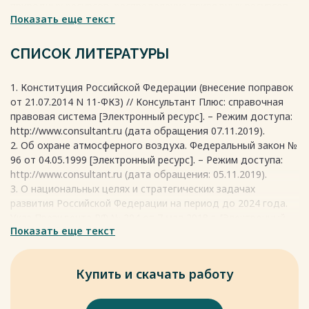
природных ресурсов, распределение природных ресурсов
Показать еще текст
между пользователями, организацию пространственно-
территориального устройства природных ресурсов,
выдачу разрешений на пользование природными ресурсами
СПИСОК ЛИТЕРАТУРЫ
и контроль за их использованием. Принципы
экологического управления, в свою очередь, выступают
1. Конституция Российской Федерации (внесение поправок
исходными положениями, на основании которых строится
от 21.07.2014 N 11-ФКЗ) // Консультант Плюс: справочная
эта деятельность. Они включают в себя общие
правовая система [Электронный ресурс]. – Режим доступа:
экологические принципы и принципы управления в целом.
http://www.consultant.ru (дата обращения 07.11.2019).
Весь текст будет доступен
после покупки
2. Об охране атмосферного воздуха. Федеральный закон №
96 от 04.05.1999 [Электронный ресурс]. – Режим доступа:
http://www.consultant.ru (дата обращения: 05.11.2019).
3. О национальных целях и стратегических задачах
развития Российской Федерации на период до 2024 года.
Указ Президента РФ № 204 от 7 мая 2018 г. [Электронный
Показать еще текст
ресурс]. – Режим доступа: https://www. garant.ru (дата
обращения: 11.11.2019).
4. Экологический кодекс Республики Башкортостан (с
Купить и скачать работу
изменениями на 6 мая 2019 года) от 28 октября 1992 года
N ВС-13/28 [Электронный ресурс]. – Режим доступа:
http://docs.cntd.ru/document/450280758 (дата обращения: