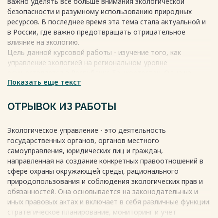
важно уделять все больше внимания экологической
Список использованной литературы 31
безопасности и разумному использованию природных
Весь текст будет доступен
после покупки
ресурсов. В последнее время эта тема стала актуальной и
в России, где важно предотвращать отрицательное
влияние на экологию.
Цель данной курсовой работы - изучение того, как
управление экологией на региональном уровне
осуществляется в Республике Башкортостан. Одна из
Показать еще текст
острых проблем на пути развития региона - загрязнение
атмосферы воздуха.
Весь текст будет доступен
после покупки
ОТРЫВОК ИЗ РАБОТЫ
Экологическое управление - это деятельность
государственных органов, органов местного
самоуправления, юридических лиц и граждан,
направленная на создание конкретных правоотношений в
сфере охраны окружающей среды, рационального
природопользования и соблюдения экологических прав и
обязанностей. Она основывается на законодательных и
иных правовых актах и включает в себя различные функции:
стратегическое планирование, мониторинг и учет