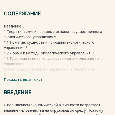
СОДЕРЖАНИЕ
Введение 3
1 Теоретические и правовые основы государственного
экологического управления 5
1.1 Понятие, сущность и принципы экологического
управления 5
1.2 Формы и методы экологического управления 7
1.3 Правовая основа государственного экологического
управления 9
2 Анализ экологического управления в Республике
Башкортостан 15
Показать еще текст
2.1 Социально-экономическая характеристика региона 15
2.2 Анализ экологической ситуации в регионе 17
2.3 Проблемы государственного экологического
ВВЕДЕНИЕ
управления в регионе 24
2.4 Мероприятия по реформированию системы
С повышением экономической активности возрастает
государственного экологического управления в регионе 26
влияние человечества на окружающую среду. Поэтому
Заключение 30