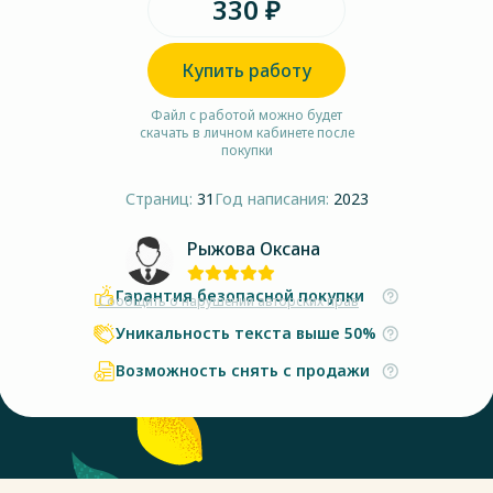
330 ₽
Купить работу
Файл с работой можно будет
скачать в личном кабинете после
покупки
Страниц:
31
Год написания:
2023
Рыжова Оксана
Гарантия безопасной покупки
Сообщить о нарушении авторских прав
Уникальность текста выше 50%
Возможность снять с продажи