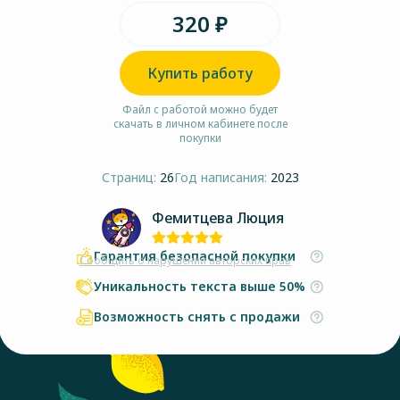
320 ₽
Купить работу
Файл с работой можно будет
скачать в личном кабинете после
покупки
Страниц:
26
Год написания:
2023
Фемитцева Люция
Гарантия безопасной покупки
Сообщить о нарушении авторских прав
Уникальность текста выше 50%
Возможность снять с продажи