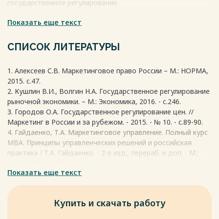
государственное регулирование.
Показать еще текст
Главные функции, которые выполняет государственное
регулирование экономики и общества:
- Правовое обеспечение экономической деятельности.
СПИСОК ЛИТЕРАТУРЫ
- Организация денежного обращения.
- Разработка общественных товаров и услуг (оборона,
1. Алексеев С.В. Маркетинговое право России – М.: НОРМА,
здравоохранение, наука, образование, культура,
2015. c.47.
коммуникации, дороги и другие).
2. Кушлин В.И., Волгин Н.А. Государственное регулирование
- Сокращение трансакционных издержек.
рыночной экономики. – М.: Экономика, 2016. - c.246.
- Антимонопольное регулирование.
3. Городов О.А. Государственное регулирование цен. //
- Поддержка малого и среднего бизнеса.
Маркетинг в России и за рубежом. - 2015. - № 10. - с.89-90.
- Оптимизация влияния экстерналий (например: загрязнения
4. Гайдаенко, Т.А. Маркетинговое управление. Полный курс
окружающей среды).
МВА. Принципы управленческих решений и российская
- Перераспределение доходов в обществе.
практика / Т.А. Гайдаенко. - 2-е изд., перераб. и доп. - М.:
- Поддержка оптимального уровня занятости.
Эксмо, 2014. - 496 с.
- Реализация национальных интересов на международной
Показать еще текст
5. Голубков, Е.П. Основы маркетинга: Учебник / Е.П.
арене.
Голубков. - 3-е изд., перераб. и доп. - М.: Финпресс, 2013. -
704 с.
Формы регулирования экономики, которые применяет
Купить и скачать работу
6. Комментарий к Гражданскому кодексу РФ часть вторая /
государство в рыночных условиях:
Под ред. О.Н. Садикова. - М.: Юридическая фирма
- Непосредственное государственное управление рядом