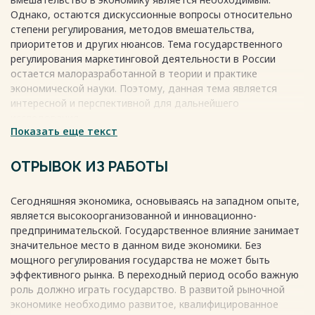
товародвижения………………..15
Однако, остаются дискуссионные вопросы относительно
2.5 Правовое регулирование конкуренции как фактора
степени регулирования, методов вмешательства,
маркетинговой
приоритетов и других нюансов. Тема государственного
среды……………………………………………………………………………16
регулирования маркетинговой деятельности в России
3. ГОСУДАРСТВЕННОЕ ЭКОНОМИЧЕСКОЕ РЕГУЛИРОВАНИЕ
остается малоразработанной в теории и практике
МАРКЕТИНГОВОЙ
экономической науки. Поэтому, данная тема является
ДЕЯТЕЛЬНОСТИ……………………………………….18
интересной и перспективной для дальнейшего
3.1 Концепции государственного регулирования маркетинга
исследования.
на примере разработки и реализации промышленной
Показать еще текст
Цель данной работы - определить маркетинг как объект
политики в РФ…………18
государственного регулирования и рассмотреть правовые
3.2 Государственное регулирование и государственный
и экономические аспекты регулирования маркетинговой
ОТРЫВОК ИЗ РАБОТЫ
маркетинг агропромышленного комплекса в
деятельности в России.
России……………………………………..20
Для достижения этой цели рассмотрим сущность
ЗАКЛЮЧЕНИЕ…………………………………………………………………..26
Сегодняшняя экономика, основываясь на западном опыте,
маркетинга, основные положения маркетингового права,
СПИСОК ИСПОЛЬЗОВАННЫХ
является высокоорганизованной и инновационно-
правовое регулирование маркетинговых коммуникаций,
ИСТОЧНИКОВ…………………………..27
предпринимательской. Государственное влияние занимает
товарной политики, каналов товародвижения и
Весь текст будет доступен
после покупки
значительное место в данном виде экономики. Без
конкуренции как фактора маркетинговой среды. Также мы
мощного регулирования государства не может быть
изучим государственное регулирование и государственный
эффективного рынка. В переходный период особо важную
маркетинг в промышленной политике, агропромышленном
роль должно играть государство. В развитой рыночной
комплексе и на рынке труда в России.
экономике необходимо развитое, квалифицированное
Весь текст будет доступен
после покупки