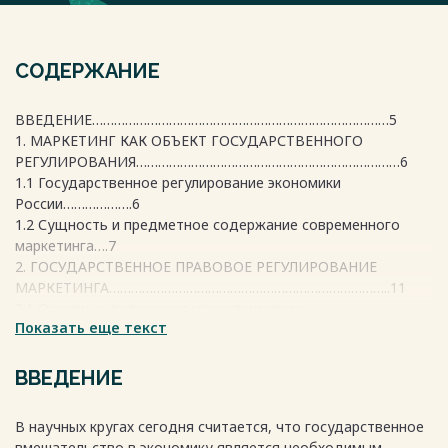
СОДЕРЖАНИЕ
ВВЕДЕНИЕ………………………………………………………………………5
1. МАРКЕТИНГ КАК ОБЪЕКТ ГОСУДАРСТВЕННОГО
РЕГУЛИРОВАНИЯ………………………………………………………………6
1.1 Государственное регулирование экономики
России……………….6
1.2 Сущность и предметное содержание современного
маркетинга….7
2. ГОСУДАРСТВЕННОЕ ПРАВОВОЕ РЕГУЛИРОВАНИЕ
МАРКЕТИНГА…………………………………………………………………..11
2.1 Основные положения маркетингового
Показать еще текст
права……………………….11
2.2 Правовое регулирование маркетинговых
коммуникаций…………13
ВВЕДЕНИЕ
2.3 Правовое регулирование товарной
политики………………………14
В научных кругах сегодня считается, что государственное
2.4 Правовое регулирование каналов
вмешательство в экономику является необходимым.