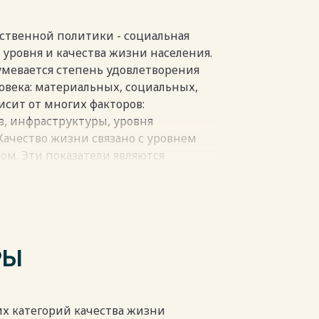
ственной политики - социальная
 уровня и качества жизни населения.
мевается степень удовлетворения
века: материальных, социальных,
сит от многих факторов:
в, инфраструктуры, уровня
 Качество жизни связано с уровнем
ом. Эти показатели являются
ской стабильности общества.
понимания обеспеченности
ансовой и духовной
ором уровня жизни является
ительской корзине. Эта проблема
РЫ
сследования в различных научных
пки
ких категорий качества жизни