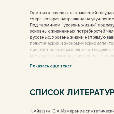
Один из ключевых направлений государ
сфера, которая направлена на улучшение
Под термином "уровень жизни" подразу
основных жизненных потребностей чело
духовных. Уровень жизни напрямую зави
политических и экономических аспекто
преступности, образования и так далее.
комфорта и благополучия общества в цел
ключевыми при определении экономиче
Показать еще текст
Определение уровня жизни важно для 
населения товарами и услугами, их фин
удовлетворенностью. Основным индикат
соотношение реального дохода к потреб
СПИСОК ЛИТЕРАТУ
всегда актуальна и является объектом и
дисциплинах.
Весь текст будет доступен
после поку
1. Айвазян, С. А. Измерение синтетичес