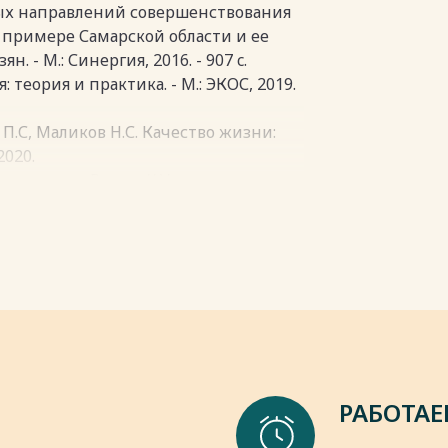
ых направлений совершенствования
 примере Самарской области и ее
. - М.: Синергия, 2016. - 907 c.
 теория и практика. - М.: ЭКОС, 2019.
 П.С, Маликов Н.С. Качество жизни:
2020.
ексы: мир и Россия// Уровень жизни
С. 18-22.
зни населения Российской Федерации.
пки
РАБОТАЕ