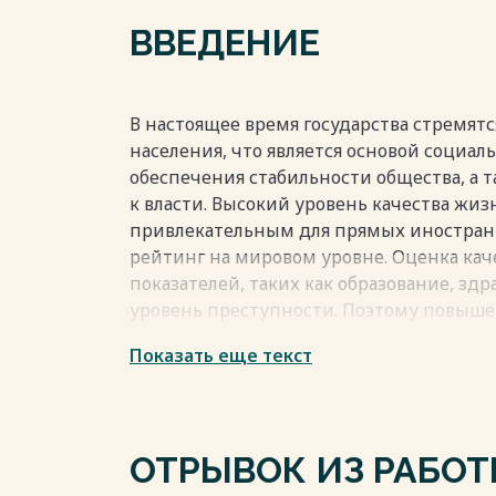
жизни населения в США 21
ВВЕДЕНИЕ
Заключение 26
Список использованных источников 28
Весь текст будет доступен
после поку
В настоящее время государства стремят
населения, что является основой социал
обеспечения стабильности общества, а 
к власти. Высокий уровень качества жиз
привлекательным для прямых иностран
рейтинг на мировом уровне. Оценка ка
показателей, таких как образование, здр
уровень преступности. Поэтому повыше
ключевым фактором для социального разв
Показать еще текст
играет важную роль в этом процессе.
Весь текст будет доступен
после поку
ОТРЫВОК ИЗ РАБО