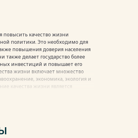
пки
ся повысить качество жизни
ьной политики. Это необходимо для
также повышения доверия населения
ни также делает государство более
ных инвестиций и повышает его
чества жизни включает множество
авоохранение, экономика, экология и
ние качества жизни является
ития государства, и его население
пки
ТЫ