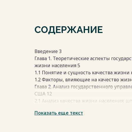
СОДЕРЖАНИЕ
Введение 3
Глава 1. Теоретические аспекты государ
жизни населения 5
1.1 Понятие и сущность качества жизни 
1.2 Факторы, влияющие на качество жиз
Глава 2. Анализ государственного управ
США 12
2.1 Анализ качества жизни населения: ш
качества жизни 12
Показать еще текст
2.2 Анализ качества жизни населения: ш
качества жизни 15
2.3 Общий анализ эффективности госуда