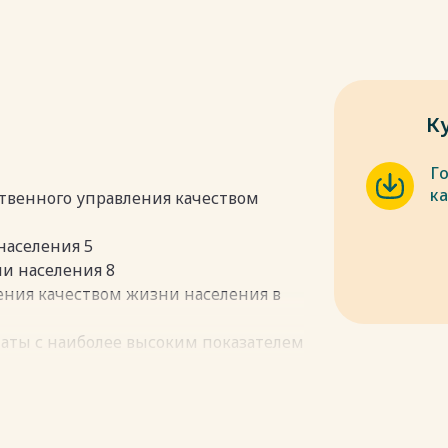
К
Г
к
ственного управления качеством
населения 5
ни населения 8
ления качеством жизни населения в
таты с наиболее высоким показателем
таты с наиболее низким показателем
рственного управления качеством