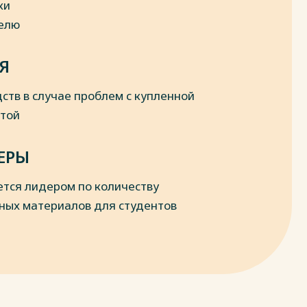
ки
делю
Я
ств в случае проблем с купленной
отой
ЕРЫ
ется лидером по количеству
ных материалов для студентов