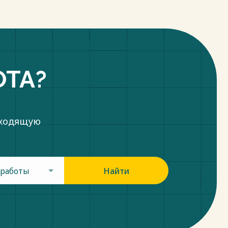
ОТА?
дходящую
 работы
Найти