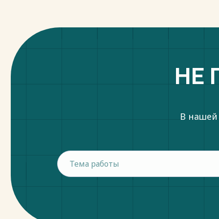
(ред. от 30.12.2022) – Режим доступа: htt
15.01.2023).
Весь текст будет доступен
после поку
НЕ 
В нашей