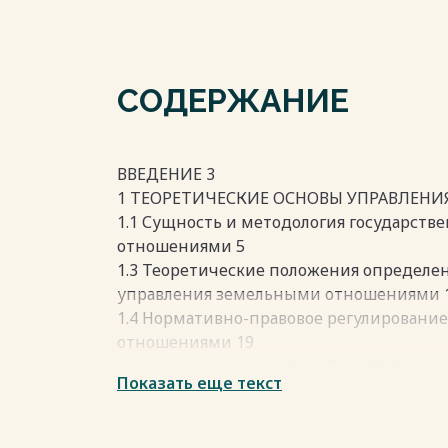
СОДЕРЖАНИЕ
ВВЕДЕНИЕ 3
1 ТЕОРЕТИЧЕСКИЕ ОСНОВЫ УПРАВЛЕН
1.1 Сущность и методология государст
отношениями 5
1.3 Теоретические положения определе
управления земельными отношениями 
1.4 Нормативно-правовое регулировани
отношениями 19
2 АНАЛИЗ И ОЦЕНКА ГОСУДАРСТВЕННО
Показать еще текст
ОТНОШЕНИЯМИ В ЧУВАШСКОЙ РЕСПУБЛ
2.1 Основная классификация и характер
Чувашской Республики 28