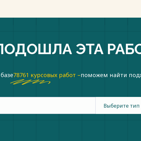
p://www.consultant.ru/ (дата обращения:
пки
ПОДОШЛА ЭТА РАБ
 базе
78761 курсовых работ –
поможем найти по
Выберите тип