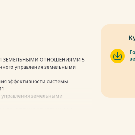
К
Г
з
ИЯ ЗЕМЕЛЬНЫМИ ОТНОШЕНИЯМИ 5
венного управления земельными
ния эффективности системы
11
е управления земельными
ГО УПРАВЛЕНИЯ ЗЕМЕЛЬНЫМИ
ИКЕ 28
истика земельных ресурсов