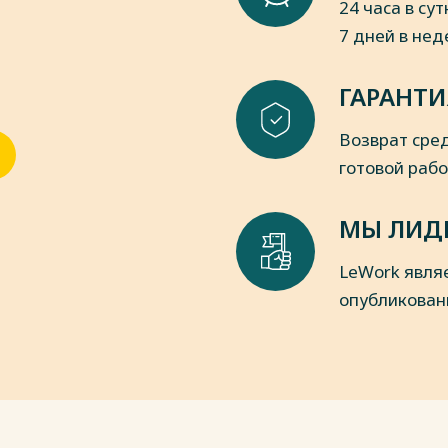
24 часа в сут
 05.01.2023).
7 дней в не
 ФЗ (ред. от 30.12.2021) «О
//www.consultant.ru/ (дата обращения:
ГАРАНТИ
ель или земельных участков из одной
Возврат сред
ФЗ (ред. от 30.12.2021) – Режим
бращения: 05.01.2023).
готовой раб
ель сельскохозяйственного
и доп., вступ. в силу с 01.01.2023) –
МЫ ЛИД
(дата обращения: 05.01.2023).
ающей среды» от 10.01.2002 № 7-ФЗ
LeWork явля
p://www.consultant.ru/ (дата обращения:
опубликован
нной регистрации недвижимости» от
в силу с 11.01.2023) – Режим доступа:
 15.01.2023).
9.04.2022 № 629 «Об особенностях
Российской Федерации в 2022 году»