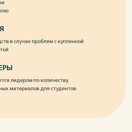
ки
делю
Я
ств в случае проблем с купленной
отой
ЕРЫ
ется лидером по количеству
ных материалов для студентов