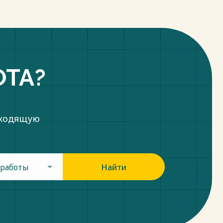
ОТА?
дходящую
 работы
Найти