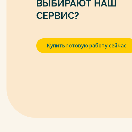
ВЫБИРАЮТ НАШ
http://www.consultant.ru/ (дата обращения:
9. Федеральный закон от 18.06.2001 № 78 –
СЕРВИС?
землеустройстве» – Режим доступа: http:
05.01.2023).
10. Федеральный закон «О переводе зем
категории в другую» от 21.12.2004 № 172-
Купить готовую работу сейчас
доступа: http://www.consultant.ru/ (дата о
11. Федеральный закон «Об обороте зем
назначения» от 24.07.2002 №101-ФЗ (с изм. 
Режим доступа: http://www.consultant.ru/ 
12. Федеральный закон «Об охране окруж
(ред. от 14.07.2022) – Режим доступа: htt
05.01.2023).
13. Федеральный закон «О государстве
13.07.2015 №218-ФЗ (с изм. и доп., вступ. 
http://www.consultant.ru/ (дата обращения:
14. Постановление Правительства РФ от 0
регулирования земельных отношений в 