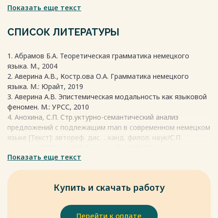
Показать еще текст
русском языке подлежащее и сказуемое могут
отсутствовать, но в таких предложениях нарушений
грамматики нет.
СПИСОК ЛИТЕРАТУРЫ
Весь текст будет доступен
после покупки
1. Абрамов Б.А. Теоретическая грамматика немецкого
языка. М., 2004
2. Аверина А.В., Костр.ова О.А. Грамматика немецкого
языка. М.: Юрайт, 2019
3. Аверина А.В. Эпистемическая модальность как языковой
феномен. М.: УРСС, 2010
4. Анохина, С.П. Стр.уктурно-семантический анализ
предложений с подлежащим man в современном немецком
языке [Текст]: автореф. дис. .. канд. филол. наук/С.П.
Анохина; ЛГПИ им. А.И. Герцена. Л., 1980 20 с.
Показать еще текст
5. Ахманова О.С. Словарь лингвистических терминов. М.,
2004.
6. Гусева, С.И. Элементы практической грамматики
Купить и скачать работу
немецкого языка: Учебное пособие. – Изд. 2-е, перераб. /
С.И. Гусева, Н.М. Шаров, А.К. Чеботаревская. –
Благовещенск: Амурский гос. ун-т, 2012. – 180 с
Перейти к оплате