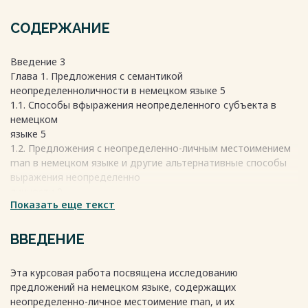
СОДЕРЖАНИЕ
Введение 3
Глава 1. Предложения с семантикой
неопределенноличности в немецком языке 5
1.1. Способы вфыражения неопределенного субъекта в
немецком
языке 5
1.2. Предложения с неопределенно-личным местоимением
man в немецком языке и другие альтернативные способы
выражения неопределенно
личности 9
Показать еще текст
Глава 2. Структура, семантика и прагматика предложений с
неопределенно-личным местоимением man в немецком
языке 17
ВВЕДЕНИЕ
Заключение 23
Список литературы 25
Эта курсовая работа посвящена исследованию
Список электронных источников 27
предложений на немецком языке, содержащих
Весь текст будет доступен
после покупки
неопределенно-личное местоимение man, и их