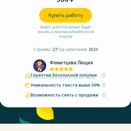
Купить работу
Файл с работой можно будет
скачать в личном кабинете после
покупки
Страниц:
27
Год написания:
2023
Фемитцева Люция
Гарантия безопасной покупки
Сообщить о нарушении авторских прав
Уникальность текста выше 50%
Возможность снять с продажи