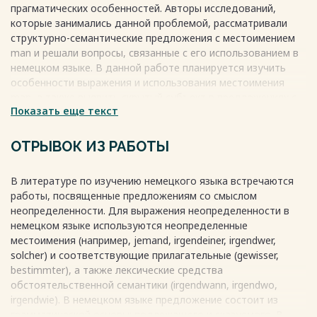
прагматических особенностей. Авторы исследований,
которые занимались данной проблемой, рассматривали
структурно-семантические предложения с местоимением
man и решали вопросы, связанные с его использованием в
немецком языке. В данной работе планируется изучить
особенности выражения и использования местоимения
man, а также выявить скрытый субъект в предложениях с
Показать еще текст
его участием.
Весь текст будет доступен
после покупки
ОТРЫВОК ИЗ РАБОТЫ
В литературе по изучению немецкого языка встречаются
работы, посвященные предложениям со смыслом
неопределенности. Для выражения неопределенности в
немецком языке используются неопределенные
местоимения (например, jemand, irgendeiner, irgendwer,
solcher) и соответствующие прилагательные (gewisser,
bestimmter), а также лексические средства
обстоятельственной семантики (irgendwann, irgendwo,
irgendwie). В немецком языке предложение состоит из
грамматической основы: подлежащего и сказуемого. В