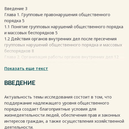
Введение 3
Глава 1. Групповые правонарушения общественного
порядка 5
1.1 Понятие групповых нарушений общественного порядка
и массовых беспорядков 5
1.2 Действия органов внутренних дел после пресечения
групповых нарушений общественного порядка и массовых
беспорядков 8
Глава 2. Организация работы органов внутренних дел 12
2.1 Тактические действия нарядов полиции по
Показать еще текст
предупреждению и пресечению групповых нарушений
общественного порядка и массовых беспорядков 12
2.2 Действия органов внутренних дел после пресечения
ВВЕДЕНИЕ
групповых нарушений общественного порядка и массовых
беспорядков 18
Актуальность темы исследования состоит в том, что
Заключение 23
поддержание надлежащего уровня общественного
Список использованной литературы 24
порядка создает благоприятные условия для
Весь текст будет доступен
после покупки
жизнедеятельности людей, обеспечения прав и законных
интересов граждан, а также осуществления хозяйственной
деятельности.