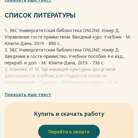
и оказывают влияние на организм. В случае обычного
метода применения грязелечения, температурный фактор
играет роль в общем состоянии организма и регулировании
СПИСОК ЛИТЕРАТУРЫ
бальнеореакции в процессе курса лечения.
Весь текст будет доступен
после покупки
1. ЭБС Университетская библиотека ONLINE: Уокер Д.
Управление госте-приимством. Вводный курс. Учебник - М.:
Юнити-Дана, 2019. - 880 с.
2. ЭБС Университетская библиотека ONLINE: Уокер Д.
Введение в госте-приимство. Учебное пособие 4-е изд.,
перераб. и доп. - М.: Юнити-Дана, 2019. - 736 с.
3. Асанова, И. М. Организация культурно-досуговой
деятельности: учебник для студентов вузов по
направлениям: «Туризм», «Гостиничное дело» / И. М.
Асанова, С. О. Дерябина, В. В. Игнатьева. - 3-е изд., стер. -
Показать еще текст
М.: Академия, 2020. - 192 с. - (Высшее профессиональное
образование).
4. Биржаков, М.Б. Введение в туризм [Текст] / М.Б.
Купить и скачать работу
Биржаков. - СПб.: Гер-да, 2019 - 320 с.
5. Ветитнев А.М., Журавлева Л.Б. «Курортное дело».
Москва, 2018 – 250 с.
Перейти к оплате
6. Гавриков Н.А. «Лечение на курортах краснодарского