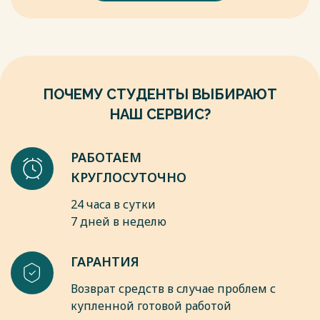
Черноморья». –Краснодар: Книжное изд-во, 2020 – 164 с.
7. Корнеев, Н. В. Технология гостиничного сервиса: учебник
для студентов вузов по направлению "Сервис" / Н. В.
Корнеев, Ю. В. Корнеева, И. А. Емелина. - М.: Академия,
2017. - 272 с.
Весь текст будет доступен
после покупки
ПОЧЕМУ СТУДЕНТЫ ВЫБИРАЮТ
НАШ СЕРВИС?
РАБОТАЕМ
КРУГЛОСУТОЧНО
24 часа в сутки
7 дней в неделю
ГАРАНТИЯ
Возврат средств в случае проблем с
купленной готовой работой