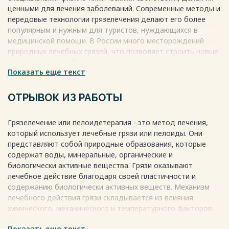
ценными для лечения заболеваний. Современные методы и
передовые технологии грязелечения делают его более
популярным и нужным для туристов, нуждающихся в
медицинской помощи. В России много месторождений
природных лечебных грязей, что позволяет строить новые
здравницы и лечебницы.
Весь текст будет доступен
Показать еще текст
после покупки
ОТРЫВОК ИЗ РАБОТЫ
Грязелечение или пелоидетерапия - это метод лечения,
который использует лечебные грязи или пелоиды. Они
представляют собой природные образования, которые
содержат воды, минеральные, органические и
биологически активные вещества. Грязи оказывают
лечебное действие благодаря своей пластичности и
содержанию биологически активных веществ. Механизм
лечебного действия грязи складывается из влияния
химического, механического и температурного факторов.
Они вводятся в организм, прежде всего, химическим путем
Показать еще текст