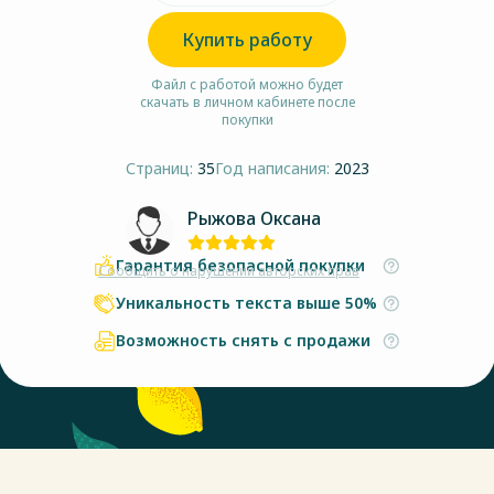
Купить работу
Файл с работой можно будет
скачать в личном кабинете после
покупки
Страниц:
35
Год написания:
2023
Рыжова Оксана
Гарантия безопасной покупки
Сообщить о нарушении авторских прав
Уникальность текста выше 50%
Возможность снять с продажи