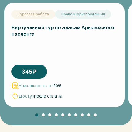
Курсовая работа
Право и юриспруденция
Виртуальный тур по аласам Арылахского
насленга
345
₽
Уникальность от
50%
Доступ
после оплаты