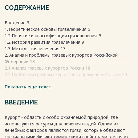
СОДЕРЖАНИЕ
Введение 3
1.Теоретические основы грязелечения 5
1.2 Понятие и классификация грязелечения. 5
1.2 История развития грязелечения 9
1.3 Методы грязелечения 13
2. Анализ и проблемы грязевых курортов Российской
Федерации 18
2.1 Анализ грязевых курортов России 18
2.2 Проблемы грязевых курортов современной России 24
3. Рекомендации по укреплению лечебно-грязевой базы
Показать еще текст
Российской Федерации 28
3.1 Использование лечебно-грязевой базы России 28
3.2 Особенности развития грязевых курортов России 30
ВВЕДЕНИЕ
Заключение 33
Список использованной литературы 35
Курорт - область с особо охраняемой природой, где
Весь текст будет доступен
после покупки
используются ресурсы для лечения людей. Одним из
лечебных факторов являются грязи, которые обладают
специальными физико-химическими свойствами, делая их