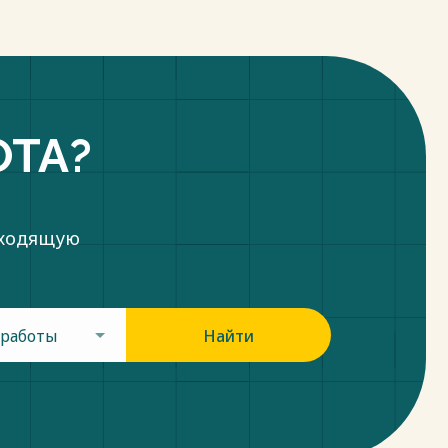
ОТА?
дходящую
 работы
Найти