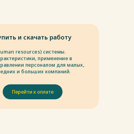
упить и скачать работу
Human resources) системы.
арактеристики, применение в
правлении персоналом для малых,
редних и больших компаний.
Перейти к оплате