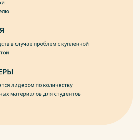
ки
делю
Я
ств в случае проблем с купленной
отой
ЕРЫ
ется лидером по количеству
ных материалов для студентов