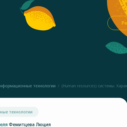
Ре
нформационные технологии
(Human resources) системы. Харак
ные технологии
теля
Фемитцева Люция