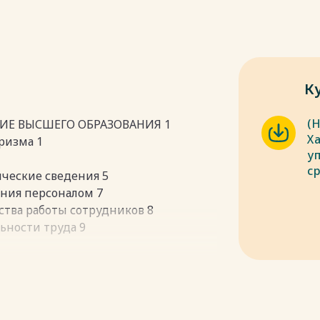
К
(
ИЕ ВЫСШЕГО ОБРАЗОВАНИЯ 1
Х
ризма 1
у
с
ические сведения 5
ения персоналом 7
ества работы сотрудников 8
ьности труда 9
мирового рынка HRM 12
на рынке СНГ 13