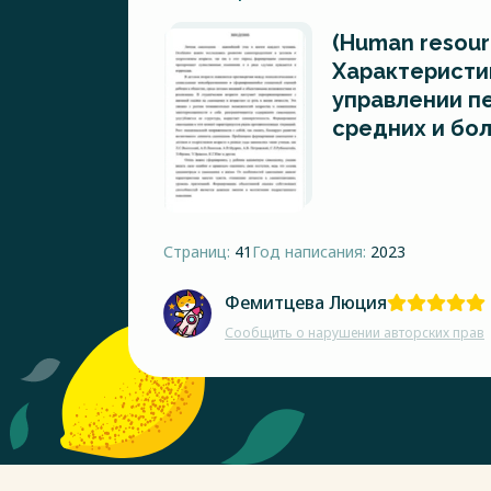
(Human resour
Характеристи
управлении п
средних и бо
Страниц:
41
Год написания:
2023
Фемитцева Люция
Сообщить о нарушении авторских прав