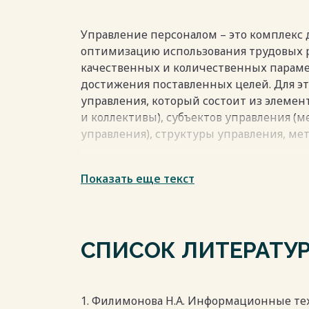
предприятия в единую систему.
Объектом исследования в данном случа
Управление персоналом – это комплекс
в области управления персоналом, соз
оптимизацию использования трудовых р
занимающими лидирующие позиции на
качественных и количественных параме
достижения поставленных целей. Для э
Предметом исследования является функ
управления, который состоит из элемен
обеспечения, включая его стоимость, и
и коллективы), субъектов управления (
другими системами, адаптацию к закон
управления), структуры управления, ме
версии и другие параметры.
Весь текст будет доступен
после поку
Структура управления персоналом включ
Показать еще текст
занимающиеся непосредственно работой 
Методы управления – это способы возде
управления – это формальные приемы во
управления.
СПИСОК ЛИТЕРАТУ
Система управления персоналом являет
организацией в целом и имеет внешнюю
деятельность зависит от внешней среды,
1. Филимонова Н.А. Информационные те