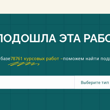
ПОДОШЛА ЭТА РАБ
 базе
78761 курсовых работ –
поможем найти по
Выберите тип