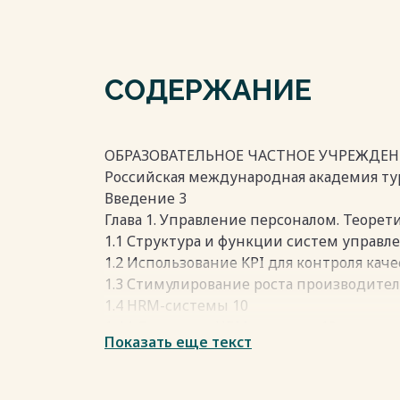
СОДЕРЖАНИЕ
ОБРАЗОВАТЕЛЬНОЕ ЧАСТНОЕ УЧРЕЖДЕН
Российская международная академия ту
Введение 3
Глава 1. Управление персоналом. Теорет
1.1 Структура и функции систем управл
1.2 Использование KPI для контроля кач
1.3 Стимулирование роста производител
1.4 HRM-системы 10
1.4.1 Структура HRM-системы 10
Показать еще текст
1.4.2 Классификация HRM-систем 11
1.5 Ключевые технологии и тенденции 
1.6 Обзор HRM-систем, представленных 