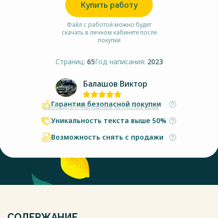
Купить работу
Файл с работой можно будет
скачать в личном кабинете после
покупки
Страниц:
65
Год написания:
2023
Балашов Виктор
Гарантия безопасной покупки
Сообщить о нарушении авторских прав
Уникальность текста выше 50%
Возможность снять с продажи
СОДЕРЖАНИЕ