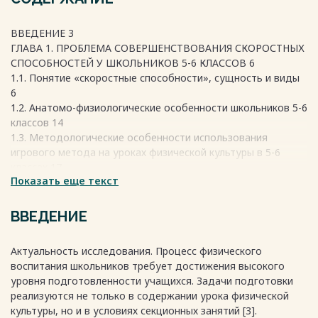
ВВЕДЕНИЕ 3
ГЛАВА 1. ПРОБЛЕМА СОВЕРШЕНСТВОВАНИЯ СКОРОСТНЫХ
СПОСОБНОСТЕЙ У ШКОЛЬНИКОВ 5-6 КЛАССОВ 6
1.1. Понятие «скоростные способности», сущность и виды
6
1.2. Анатомо-физиологические особенности школьников 5-6
классов 14
1.3. Методологические особенности использования
игрового метода на уроках физической культуры в 5-6
классах 17
Показать еще текст
ГЛАВА 2. ЦЕЛЬ, ЗАДАЧИ, МЕТОДЫ И ОРГАНИЗАЦИЯ
ИССЛЕДОВАНИЯ 27
2.1.Цель и задачи
ВВЕДЕНИЕ
исследования………………………………………………27
2.2. Методы исследования 27
Актуальность исследования. Процесс физического
2.3 Организация исследования 34
воспитания школьников требует достижения высокого
Глава 3. Обоснование эффективности методики
уровня подготовленности учащихся. Задачи подготовки
совершенствования скоростных способностей у
реализуются не только в содержании урока физической
школьников 5-6 классов средствами подвижных игр 36
культуры, но и в условиях секционных занятий [3].
3.1. Мотивация учащихся 5-6 классов к занятиям