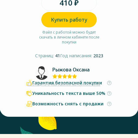
410 ₽
Купить работу
Файл с работой можно будет
скачать в личном кабинете после
покупки
Страниц:
41
Год написания:
2023
Рыжова Оксана
Гарантия безопасной покупки
Сообщить о нарушении авторских прав
Уникальность текста выше 50%
Возможность снять с продажи