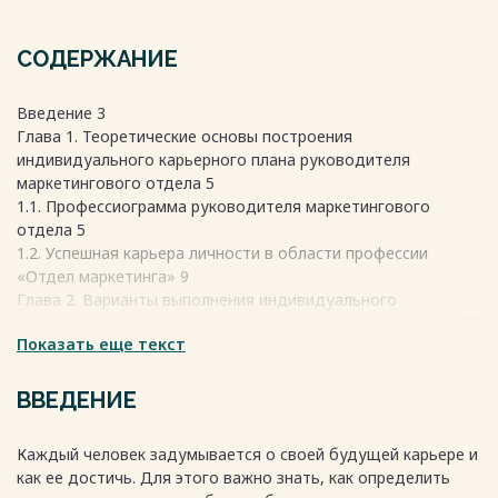
СОДЕРЖАНИЕ
Введение 3
Глава 1. Теоретические основы построения
индивидуального карьерного плана руководителя
маркетингового отдела 5
1.1. Профессиограмма руководителя маркетингового
отдела 5
1.2. Успешная карьера личности в области профессии
«Отдел маркетинга» 9
Глава 2. Варианты выполнения индивидуального
карьерного плана руководителя маркетингового отдела 14
Показать еще текст
2.1. Составление личного жизненного плана 14
Заключение 22
Список использованных источников 23
ВВЕДЕНИЕ
Весь текст будет доступен
после покупки
Каждый человек задумывается о своей будущей карьере и
как ее достичь. Для этого важно знать, как определить