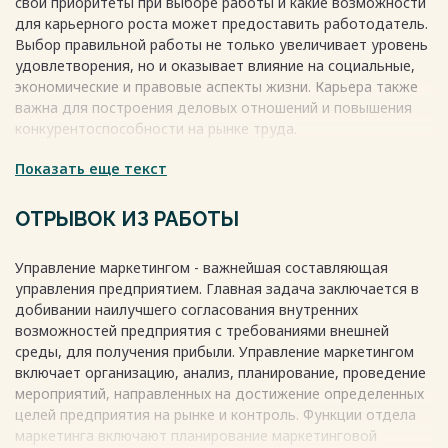
свои приоритеты при выборе работы и какие возможности
для карьерного роста может предоставить работодатель.
Выбор правильной работы не только увеличивает уровень
удовлетворения, но и оказывает влияние на социальные,
экономические и правовые аспекты жизни. Карьера также
важна для построения деловых отношений и повышения
конкурентоспособности на рынке труда.
Показать еще текст
В маркетинге необходимо учитывать множество факторов
для создания успешной рекламной кампании, таких как
выбор целевой аудитории и медиа каналов, анализ
ОТРЫВОК ИЗ РАБОТЫ
поведения конкурентов и оценка эффекта от выбранной
стратегии. Руководитель маркетингового отдела отвечает
Управление маркетингом - важнейшая составляющая
за все эти аспекты.
управления предприятием. Главная задача заключается в
Весь текст будет доступен
после покупки
добивании наилучшего согласования внутренних
возможностей предприятия с требованиями внешней
среды, для получения прибыли. Управление маркетингом
включает организацию, анализ, планирование, проведение
мероприятий, направленных на достижение определенных
целей предприятия на рынке и контроль. Функции отдела
маркетинга включают планирование маркетинговой