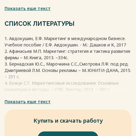
деятельности, исследование рынка, позиционирование и
Показать еще текст
ценообразование. Успешное управление маркетингом
обеспечивает комплексную деятельность, направленную
на удовлетворение через рынок общественных и личных
СПИСОК ЛИТЕРАТУРЫ
потребностей, создание направленности на перспективу в
плане совершенствования товарного ассортимента в
1. Авдокушин, Е.Ф. Маркетинг в международном бизнесе.
соответствии с имеющимися потребностями и условиями
Учебное пособие / Е.Ф. Авдокушин. - М.: Дашков и К, 2017
потребления, а также целевую ориентацию рыночной
2. Афанасьев М.П. Маркетинг: стратегия и тактика развития
деятельности предприятия.
фирмы – М.:Книга, 2013. –334с.
Весь текст будет доступен
после покупки
3. Бернадская Ю.С., Марочкина С.С.,Смотрова Л.Ф. под ред.
Дмитриевой Л.М. Основы рекламы – М.:ЮНИТИ-ДАНА, 2015.
– 251 с.
4. Божук С.Г. Маркетинговые исследования. Основные
концепции и методы. – СПб.: Вектор, 2013. – 181 с.
5. Голубков Е.П. Маркетинг: стратегии, планы,
Показать еще текст
структуры:учебник/ Е.П. Голубков - М.: Дело, 2011. – 305 с.
6. Друкер Питер Ф. Практика менеджмента - Вильямс, 2015
- 277 с.
Купить и скачать работу
7. Завьялов П.С. Маркетинг в схемах, рисунках, таблицах.
Учебное пособие. – М.:ИНФРА-М. 2016. – 296 с.
Весь текст будет доступен
после покупки