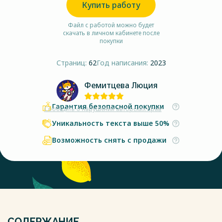
Купить работу
Файл с работой можно будет
скачать в личном кабинете после
покупки
Страниц:
62
Год написания:
2023
Фемитцева Люция
Гарантия безопасной покупки
Сообщить о нарушении авторских прав
Уникальность текста выше 50%
Возможность снять с продажи
СОДЕРЖАНИЕ