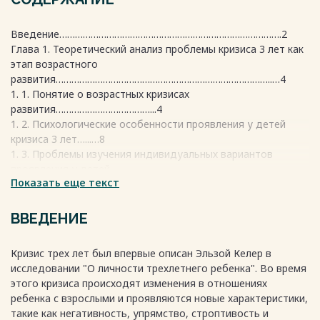
Введение………………………………………………………………………….2
Глава 1. Теоретический анализ проблемы кризиса 3 лет как
этап возрастного
развития………………………………………………………………………..…4
1. 1. Понятие о возрастных кризисах
развития………………………………...4
1. 2. Психологические особенности проявления у детей
кризиса 3 лет…...…8
1. 3. Проблемы изучения индивидуальных вариантов
проявления у детей
Показать еще текст
кризиса 3 лет…………………………………………………………………….15
Глава 2. Экспериментальное изучение индивидуальных
вариантов проявления у детей кризиса 3
ВВЕДЕНИЕ
лет…………………………………………………………..23
2. 1. Цель, задачи и организация исследования………………….
Кризис трех лет был впервые описан Эльзой Келер в
……………23
исследовании "О личности трехлетнего ребенка". Во время
2. 2. Анализ результатов и их
этого кризиса происходят изменения в отношениях
обсуждение……………………………………27
ребенка с взрослыми и проявляются новые характеристики,
2. 3. Психолого-педагогические рекомендации по созданию
такие как негативность, упрямство, строптивость и
условий для