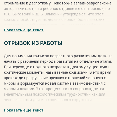
стремление к деспотизму. Некоторые западноевропейские
позитивного переживания кризиса 3
авторы считают, что ребенок отдаляется от взрослых, но
лет……………………………………...50
Л. С. Выготский и Д. Б. Эльконин утверждают, что этот
Заключение……………………………………………………………………...55
кризис способствует выделению новых, более высоких
Список использованной
форм отношений с окружающими. Для этого ребенку
литературы………………………………………….57
Показать еще текст
необходимо отделиться от взрослых и проявить свою
ПРИЛОЖЕНИЯ………………………………………………………………...58
индивидуальность. Симптомы кризиса трех лет являются
Весь текст будет доступен
после покупки
признаками такого отделения (негативность, упрямство,
ОТРЫВОК ИЗ РАБОТЫ
строптивость). Хотя кризис трех лет известен своей
трудностью для ребенка и взрослых, это время также
Для понимания кризисов возрастного развития мы должны
является возможностью для развития новых отношений и
начать с разбиения периода развития на отдельные этапы.
укрепления связи между ребенком и взрослыми.
При переходе от одного возраста к другому существуют
Весь текст будет доступен
после покупки
критические моменты, называемые кризисами. В это время
происходит разрушение прежних отношений человека с
миром и формируется новая система взаимодействия с
миром и людьми. Этот процесс часто сопровождается
значительными психологическими трудностями как для
человека, так и для его социального окружения.
Показать еще текст
Кризисные моменты обычно связаны с детским развитием,
такими как кризис трех лет или подростковый кризис.