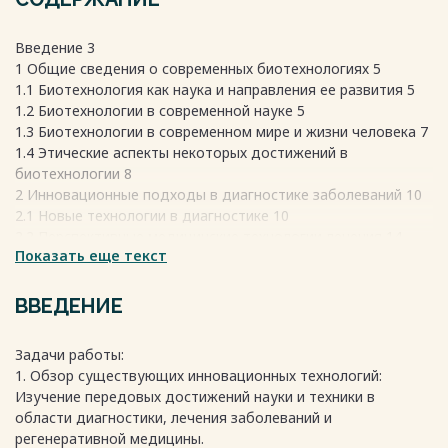
Введение 3
1 Общие сведения о современных биотехнологиях 5
1.1 Биотехнология как наука и направления ее развития 5
1.2 Биотехнологии в современной науке 5
1.3 Биотехнологии в современном мире и жизни человека 7
1.4 Этические аспекты некоторых достижений в
биотехнологии 8
2 Инновационные подходы в диагностике заболеваний 10
2.1 Новые технологии в диагностике 10
2.2 Перспективные медицинские технологии лечения 14
Показать еще текст
2.3 Медицинская робототехника 17
2.4 Носимые устройства для мониторинга здоровья 17
2.5 Телемедицина 18
ВВЕДЕНИЕ
2.6 Биопринтинг 19
2.7 Имплантируемые протезы 19
Задачи работы:
Заключение 20
1. Обзор существующих инновационных технологий:
Список использованных источников 23
Изучение передовых достижений науки и техники в
области диагностики, лечения заболеваний и
Весь текст будет доступен
после покупки
регенеративной медицины.