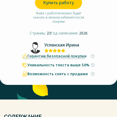
Купить работу
Файл с работой можно будет
скачать в личном кабинете после
покупки
Страниц:
23
Год написания:
2026
Успенская Ирина
Гарантия безопасной покупки
Сообщить о нарушении авторских прав
Уникальность текста выше 50%
Возможность снять с продажи
СОДЕРЖАНИЕ