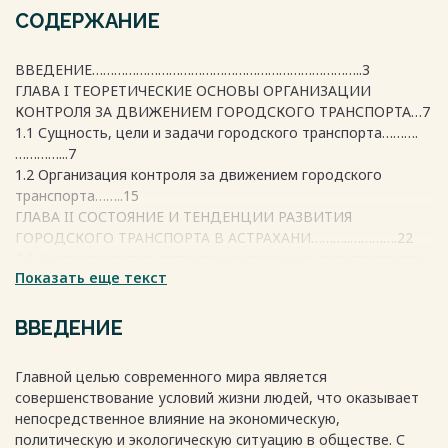
СОДЕРЖАНИЕ
ВВЕДЕНИЕ………………………………………………………………..3
ГЛАВА I ТЕОРЕТИЧЕСКИЕ ОСНОВЫ ОРГАНИЗАЦИИ
КОНТРОЛЯ ЗА ДВИЖЕНИЕМ ГОРОДСКОГО ТРАНСПОРТА…7
1.1 Сущность, цели и задачи городского транспорта……….
…………...7
1.2 Организация контроля за движением городского
транспорта……..15
ГЛАВА II СОСТОЯНИЕ И ТЕНДЕНЦИИ РАЗВИТИЯ
ГОРОДСКОГО ТРАНСПОРТА В АСТРАХАНИ………..………….22
2.1 Анализ развития организации дорожно-транспортного
Показать еще текст
контроля Астрахани ……………………………………………………………...
….22
2.2 Перспективы и возможности развития городского
ВВЕДЕНИЕ
транспорта в Астрахани
…………………………………………………………………30
Главной целью современного мира является
ГЛАВА III СОВЕРШЕНСТВОВАНИЕ ОРГАНИЗАЦИИ
совершенствование условий жизни людей, что оказывает
КОНТРОЛЯ ДВИЖЕНИЯ ГОРОДСКОГО ТРАНСПОРТА С
непосредственное влияние на экономическую,
ПОМОЩЬЮ ИННОВАЦИОННЫХ ТЕХНОЛОГИЙ………….......40
политическую и экологическую ситуацию в обществе. С
3.1 Классификация инноваций на городском пассажирском