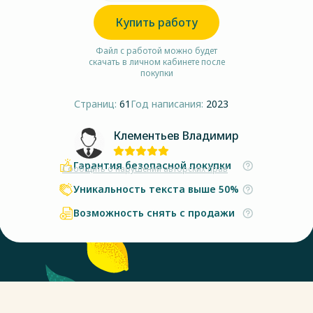
Купить работу
Файл с работой можно будет
скачать в личном кабинете после
покупки
Страниц:
61
Год написания:
2023
Клементьев Владимир
Гарантия безопасной покупки
Сообщить о нарушении авторских прав
Уникальность текста выше 50%
Возможность снять с продажи