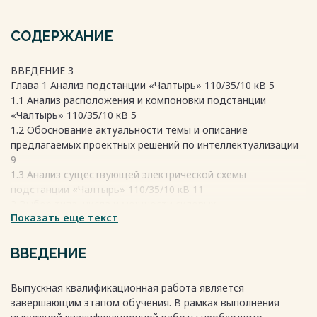
СОДЕРЖАНИЕ
ВВЕДЕНИЕ 3
Глава 1 Анализ подстанции «Чалтырь» 110/35/10 кВ 5
1.1 Анализ расположения и компоновки подстанции
«Чалтырь» 110/35/10 кВ 5
1.2 Обоснование актуальности темы и описание
предлагаемых проектных решений по интеллектуализации
9
1.3 Анализ существующей электрической схемы
подстанции «Чалтырь» 110/35/10 кВ 11
2 Выбор типа, числа и мощности силовых
Показать еще текст
трансформаторов 14
2.1 Определение мощности и числа силовых
трансформаторов 14
ВВЕДЕНИЕ
2.2 Определение годового графика нагрузок 15
2.3 Выбор оптимального состава трансформаторного
Выпускная квалификационная работа является
оборудования 22
завершающим этапом обучения. В рамках выполнения
Глава 3 Токи короткого замыкания 33