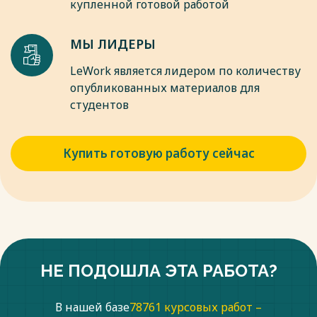
купленной готовой работой
10. Министерство промышленности и энергетики
Российской Федерации. Методические рекомендации по
определению предварительных параметров выдачи
МЫ ЛИДЕРЫ
мощности строящихся (реконструируемых) генерирующих
объектов в условиях нормальных режимов
LeWork является лидером по количеству
функционирования энергосистемы. Москва. 2008.
опубликованных материалов для
студентов
Весь текст будет доступен
после покупки
Купить готовую работу сейчас
НЕ ПОДОШЛА ЭТА РАБОТА?
В нашей базе
78761 курсовых работ –