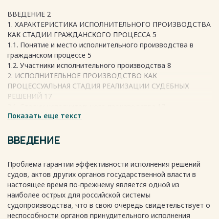
ВВЕДЕНИЕ 2
1. ХАРАКТЕРИСТИКА ИСПОЛНИТЕЛЬНОГО ПРОИЗВОДСТВА
КАК СТАДИИ ГРАЖДАНСКОГО ПРОЦЕССА 5
1.1. Понятие и место исполнительного производства в
гражданском процессе 5
1.2. Участники исполнительного производства 8
2. ИСПОЛНИТЕЛЬНОЕ ПРОИЗВОДСТВО КАК
ПРОЦЕССУАЛЬНАЯ СТАДИЯ РЕАЛИЗАЦИИ СУДЕБНЫХ
РЕШЕНИЙ 17
2.1. Стадии исполнительного производства 17
Показать еще текст
2.2. Правила исполнения судебных решений 25
АНАЛИЗ ПРАВОПРИМЕНИТЕЛЬНОЙ ПРАКТИКИ 30
МЕТОДИЧЕСКАЯ РАЗРАБОТКА 42
ВВЕДЕНИЕ
ЗАКЛЮЧЕНИЕ 46
СПИСОК ИСПОЛЬЗОВАННЫХ ИСТОЧНИКОВ 49
Проблема гарантии эффективности исполнения решений
судов, актов других органов государственной власти в
настоящее время по-прежнему является одной из
Весь текст будет доступен
после покупки
наиболее острых для российской системы
судопроизводства, что в свою очередь свидетельствует о
неспособности органов принудительного исполнения