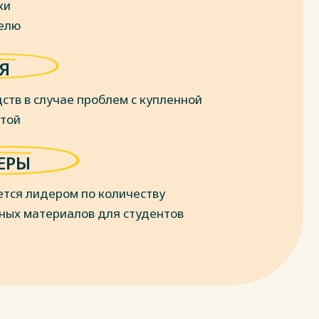
ки
делю
Я
ств в случае проблем с купленной
отой
ЕРЫ
ется лидером по количеству
ных материалов для студентов