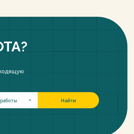
ОТА?
дходящую
 работы
Найти