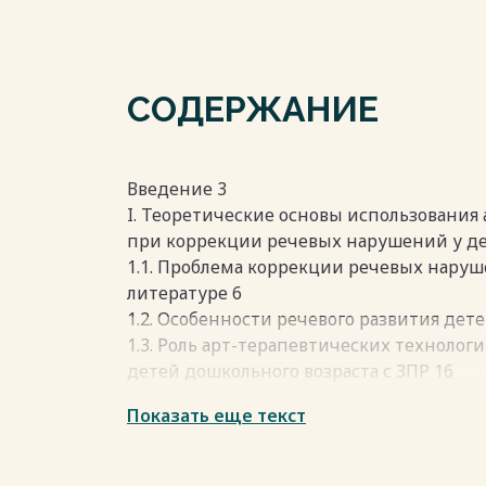
СОДЕРЖАНИЕ
Введение 3
I. Теоретические основы использования
при коррекции речевых нарушений у дет
1.1. Проблема коррекции речевых наруш
литературе 6
1.2. Особенности речевого развития дете
1.3. Роль арт-терапевтических техноло
детей дошкольного возраста с ЗПР 16
II. Экспериментальное исследование ис
Показать еще текст
технологий при коррекции речевых нар
возраста с ЗПР 20
2.1. Организация эксперимента, описан