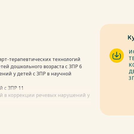
К
И
Т
 арт-терапевтических технологий
К
ей дошкольного возраста с ЗПР 6
Д
ений у детей с ЗПР в научной
З
й с ЗПР 11
гий в коррекции речевых нарушений у
пользования арт-терапевтических
ушений у детей дошкольного
ие методик 20