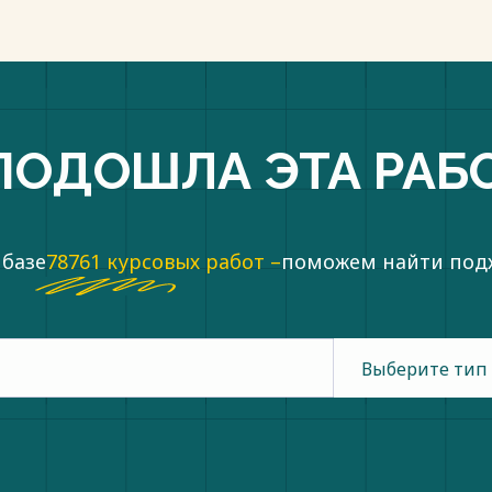
ПОДОШЛА ЭТА РАБ
 базе
78761 курсовых работ –
поможем найти по
Выберите тип