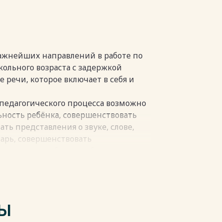
певтических технологий в коррекции
 возраста с ЗПР 23
тального исследования 27
важнейших направлений в работе по
кольного возраста с задержкой
 речи, которое включает в себя и
пки
педагогического процесса возможно
ность ребёнка, совершенствовать
ть представления о звуке, слове,
арь, совершенствовать
отавливая ребёнка к обучению в
ческой деятельности у детей с ЗПР
адении грамотой, это требует
в коррекционной работе с данной
ТЫ