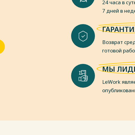
24 часа в сут
пки
7 дней в не
пки
ГАРАНТИ
Возврат сред
готовой раб
МЫ ЛИД
LeWork явля
опубликован