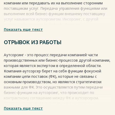
компании или передавать их на выполнение сторонним
запасов……………………………...…….19
поставщикам услуг. Передача управления функциями или
2.5 Складская логистика ……………….……….……………………….
выполнение всей бизнес-функции внешнему поставщику
…….20
услуг называется аутсорсингом. Инсорсинг, с другой
Заключение…………………………………………………………..………….21
стороны, это решение выполнить функции
Список использованной литературы………….
Показать еще текст
самостоятельно, без привлечения внешних компаний.
……………………………..…23
Инсорсинг может быть использован для контроля над
Весь текст будет доступен
после покупки
процессом создания продукта или для развития
ОТРЫВОК ИЗ РАБОТЫ
компетенции внутри компании.
Аутсорсинг - это процесс передачи компанией части
Решение о том, передавать функции на аутсорсинг или
производственных или бизнес-процессов другой компании,
выполнить их самостоятельно, основывается на
которая является экспертом в определенной области.
экономических выгодах и возможных стратегических
Компания-аутсорсер берет на себя функции фокусной
преимуществах компании. Для оценки экономического
компании цепи поставок (ФК), которые не связаны с
эффекта может быть использован алгоритм расчета
основным производством, но являются стратегически
общих затрат.
важными для ФК. Это осуществляется путем передачи
Весь текст будет доступен
после покупки
бизнес-функции на аутсорсинг, что происходит по
контрактному соглашению между ФК и аутсорсером.
Соглашение определяет состав услуг и условия их
Показать еще текст
предоставления. ФК может передать аутсорсеру средства
производства в виде персонала, активов или других