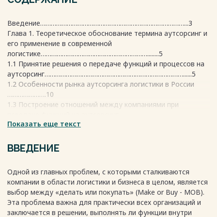
Введение………………………………………………………………………...3
Глава 1. Теоретическое обоснование термина аутсорсинг и
его применение в современной
логистике……………………………………………………........5
1.1 Принятие решения о передаче функций и процессов на
аутсорсинг……………………………………………………………………......5
1.2 Особенности рынка аутсорсинга логистики в России
………………….10
1.3 Построение отношений между компаниями при
передаче функций на аутсорсинг
Показать еще текст
………………………………………………………………………12
Глава 2. Практическое составление цепи
поставок…………………..……..16
ВВЕДЕНИЕ
2.1 Общие характеристики компании……………..……...………......
………18
Одной из главных проблем, с которыми сталкиваются
2.2 Материальные потоки………………………..……………………………
компании в области логистики и бизнеса в целом, является
18
выбор между «делать или покупать» (Make or Buy - MOB).
2.3 Способ доставки груза, стоимость
Эта проблема важна для практически всех организаций и
доставки………………………….......19
заключается в решении, выполнять ли функции внутри
2.4 Характеристика материальных