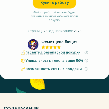
Купить работу
Файл с работой можно будет
скачать в личном кабинете после
покупки
Страниц:
23
Год написания:
2023
Фемитцева Люция
Гарантия безопасной покупки
Сообщить о нарушении авторских прав
Уникальность текста выше 50%
Возможность снять с продажи
СОДЕРЖАНИЕ