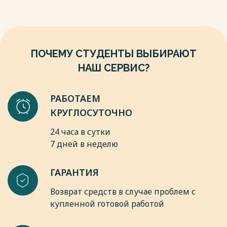
9. Логистика складирования: учебник: по специальности
"Логистика и управление цепями поставок" / В. В. Дыбская.
– Москва: Инфра-М, 2012.
10. Федоренко Р.В. Риски логистического аутсорсинга //
Вестник Поволжского государственного университета
ПОЧЕМУ СТУДЕНТЫ ВЫБИРАЮТ
сервиса. Серия: Экономика. 2014. №4 .
Весь текст будет доступен
после покупки
НАШ СЕРВИС?
РАБОТАЕМ
КРУГЛОСУТОЧНО
24 часа в сутки
7 дней в неделю
ГАРАНТИЯ
Возврат средств в случае проблем с
купленной готовой работой