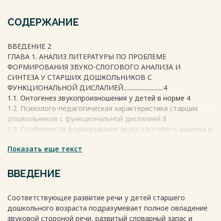
СОДЕРЖАНИЕ
ВВЕДЕНИЕ 2
ГЛАВА 1. АНАЛИЗ ЛИТЕРАТУРЫ ПО ПРОБЛЕМЕ
ФОРМИРОВАНИЯ ЗВУКО-СЛОГОВОГО АНАЛИЗА И
СИНТЕЗА У СТАРШИХ ДОШКОЛЬНИКОВ С
ФУНКЦИОНАЛЬНОЙ ДИСЛАЛИЕЙ...........................4
1.1. Онтогенез звукопроизношения у детей в норме 4
1.2. Психолого-педагогическая характеристика старших
дошкольников с функциональной дислалией 8
1.3. Особенности формирования звуко-слогового анализа и
синтеза у старших дошкольников с функциональной
Показать еще текст
дислалией 12
ГЛАВА 2. МЕТОДИКА ЛОГОПЕДИЧЕСКОГО ОБСЛЕДОВАНИЯ
ДЕТЕЙ СТАРШЕГО ДОШКОЛЬНОГО ВОЗРАСТА С
ВВЕДЕНИЕ
ФУНКЦИОНАЛЬНОЙ ДИСЛАЛИЕЙ 17
2.1. Принципы и организация логопедического
Соответствующее развитие речи у детей старшего
обследования детей старшего дошкольного возраста 17
дошкольного возраста подразумевает полное овладение
2.2. Методика обследования звуко-слогового анализа и
звуковой стороной речи, развитый словарный запас и