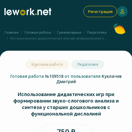
Регистрация
Главная
Готовые работы
Гуманитарные
Педагогика
Использование дидактических игр при формировании з...
Курсовая работа
Педагогика
Готовая работа
№109518
от пользователя
Куклачев
Дмитрий
Использование дидактических игр при
формировании звуко-слогового анализа и
синтеза у старших дошкольников с
функциональной дислалией
750 ₽