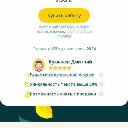
Купить работу
Файл с работой можно будет
скачать в личном кабинете после
покупки
Страниц:
45
Год написания:
2024
Куклачев Дмитрий
Гарантия безопасной покупки
Сообщить о нарушении авторских прав
Уникальность текста выше 50%
Возможность снять с продажи