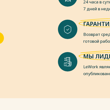
24 часа в сут
7 дней в не
 материально-технической базы
Казанского государственного аграрного
ГАРАНТИ
пки
Возврат сред
готовой раб
МЫ ЛИД
LeWork явля
опубликован