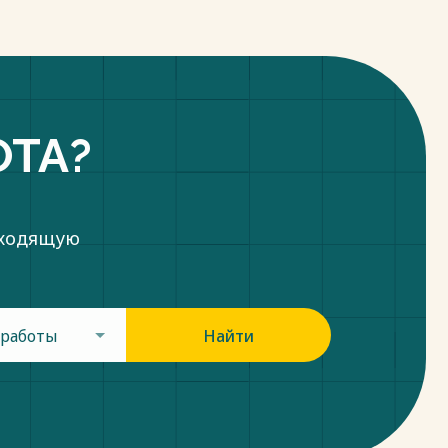
ОТА?
дходящую
 работы
Найти