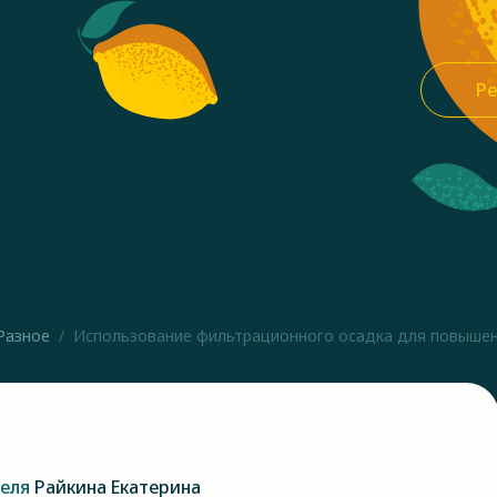
Ре
Разное
Использование фильтрационного осадка для повышени
теля
Райкина Екатерина