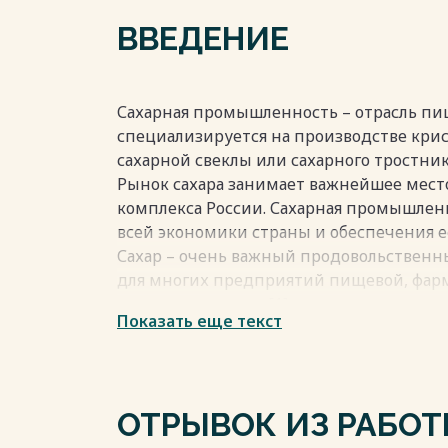
картофеля 56
ВВЕДЕНИЕ
Выводы по Главе 2.0. 67
ЗАКЛЮЧЕНИЕ 68
СПИСОК ИСПОЛЬЗОВАННОЙ ЛИТЕРАТУР
Сахарная промышленность – отрасль п
специализируется на производстве крист
Весь текст будет доступен
после поку
сахарной свеклы или сахарного тростник
Рынок сахара занимает важнейшее мест
комплекса России. Сахарная промышлен
всей экономики страны и обеспечения е
Сахар – очень важный продовольственны
для многих предприятий пищевой, фар
промышленности [1].
Показать еще текст
В данный момент в мире насчитывается
около 1000 свеклосахарных заводов, из к
этом 112 стран имеют собственную саха
которых в качестве сырья используется с
ОТРЫВОК ИЗ РАБО
тростник. Климатические условия десяти