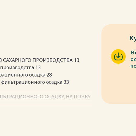
К
И
о
В САХАРНОГО ПРОИЗВОДСТВА 13
п
 производства 13
трационного осадка 28
я фильтрационного осадка 33
ИЛЬТРАЦИОННОГО ОСАДКА НА ПОЧВУ
брения для известкования кислых
ого осадка при выращивании