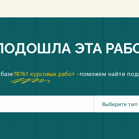
ПОДОШЛА ЭТА РАБ
 базе
78761 курсовых работ –
поможем найти по
Выберите тип