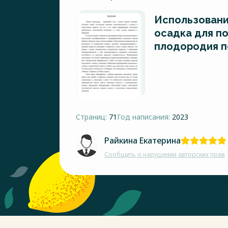
Использовани
осадка для п
плодородия п
Страниц:
71
Год написания:
2023
Райкина Екатерина
Сообщить о нарушении авторских прав