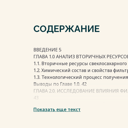
СОДЕРЖАНИЕ
ВВЕДЕНИЕ 5
ГЛАВА 1.0 АНАЛИЗ ВТОРИЧНЫХ РЕСУРСО
1.1. Вторичные ресурсы свеклосахарного
1.2. Химический состав и свойства филь
1.3. Технологический процесс получени
Выводы по Главе 1.0. 42
ГЛАВА 2.0. ИССЛЕДОВАНИЕ ВЛИЯНИЯ Ф
43
2.1. Анализ почв Московской области 43
Показать еще текст
2.2. Получение органоминерального удо
почв 48
2.3. Опыт использования фильтрационн