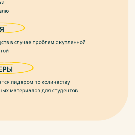
ки
делю
Я
ств в случае проблем с купленной
отой
ЕРЫ
ется лидером по количеству
ных материалов для студентов