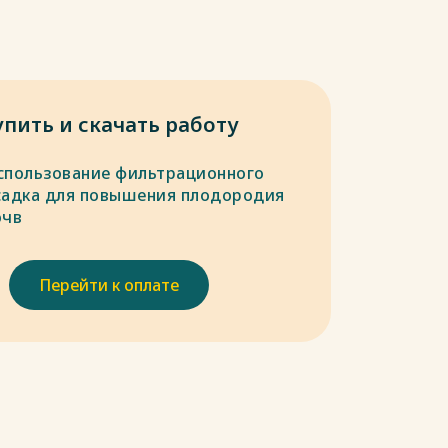
упить и скачать работу
спользование фильтрационного
садка для повышения плодородия
очв
Перейти к оплате