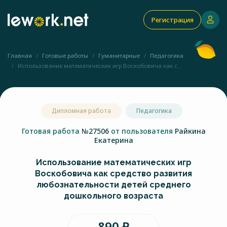
Регистрация
Главная
Готовые работы
Гуманитарные
Педагогика
Использование математических игр Воскобовича как с...
Дипломная работа
Педагогика
Готовая работа
№27506
от пользователя
Райкина
Екатерина
Использование математических игр
Воскобовича как средство развития
любознательности детей среднего
дошкольного возраста
890 ₽