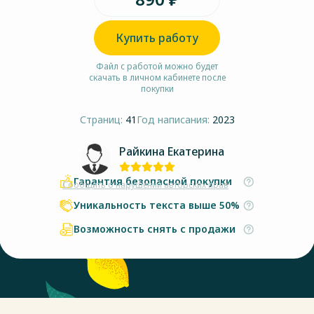
Купить работу
Файл с работой можно будет
скачать в личном кабинете после
покупки
Страниц:
41
Год написания:
2023
Райкина Екатерина
Гарантия безопасной покупки
Сообщить о нарушении авторских прав
Уникальность текста выше 50%
Возможность снять с продажи