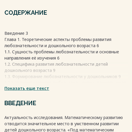
СОДЕРЖАНИЕ
Введение 3
Глава 1. Теоретические аспекты проблемы развития
любознательности и дошкольного возраста 6
1.1. Сущность проблемы любознательности и основные
направления её изучения 6
1.2. Специфика развития любознательности детей
дошкольного возраста 9
1.3. Формирование любознательности у дошкольников 9
1.3.1. Условия развития любознательности у дошкольников
Показать еще текст
9
1.3.2. Методы и приёмы развития любознательности у
детей среднего дошкольного возраста 11
ВВЕДЕНИЕ
Выводы по 1 главе 13
Глава 2. Использование математических игр как средство
Актуальность исследования. Математическому развитию
развития любознательности детей среднего дошкольного
отводится значительное место в умственном развитии
возраста 14
детей дошкольного возраста. «Под математическим