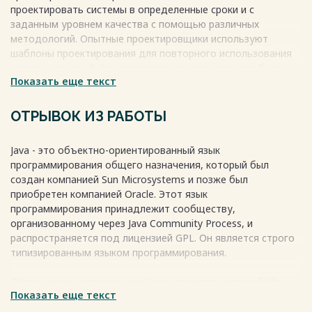
проектировать системы в определенные сроки и с
заданным уровнем качества с помощью различных
методологий. Опытные проектировщики используют
шаблоны проектирования для повторного использования
удачных решений. Это позволяет сделать процесс более
Показать еще текст
понятным и надежным независимо от выбранной
методологии.
Весь текст будет доступен
после покупки
ОТРЫВОК ИЗ РАБОТЫ
Java - это объектно-ориентированный язык
программирования общего назначения, который был
создан компанией Sun Microsystems и позже был
приобретен компанией Oracle. Этот язык
программирования принадлежит сообществу,
организованному через Java Community Process, и
распространяется под лицензией GPL. Он является строго
типизированным языком программирования.
Приложения, написанные на Java, транслируются в байт-
Показать еще текст
код, который может выполняться на любой компьютерной
архитектуре, для которой есть соответствующая