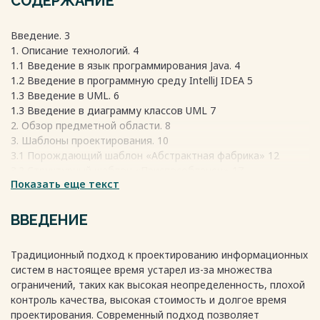
СОДЕРЖАНИЕ
Введение. 3
1. Описание технологий. 4
1.1 Введение в язык программирования Java. 4
1.2 Введение в программную среду IntelliJ IDEA 5
1.3 Введение в UML. 6
1.3 Введение в диаграмму классов UML 7
2. Обзор предметной области. 8
3. Шаблоны проектирования. 10
3.1 Порождающий шаблон «Абстрактная фабрика» 12
3.2 Структурный шаблон «Приспособленец» 17
Показать еще текст
3.3 Поведенческий шаблон «Стратегия» 24
3.4 Архитектурный шаблон «MVC» 27
Заключение 33
ВВЕДЕНИЕ
Список литературы 34
Весь текст будет доступен
после покупки
Традиционный подход к проектированию информационных
систем в настоящее время устарел из-за множества
ограничений, таких как высокая неопределенность, плохой
контроль качества, высокая стоимость и долгое время
проектирования. Современный подход позволяет