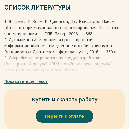
виртуальная машина. Это достигается благодаря тому,
СПИСОК ЛИТЕРАТУРЫ
что байт-код может быть обработан виртуальной
машиной Java (JVM), которая является программой,
1. Э. Гамма, Р. Хелм, Р. Джонсон, Дж. Влиссидес. Приемы
обрабатывающей байт-код и передающей инструкции
объектно-ориентированного проектирования. Паттерны
оборудованию как интерпретатор.
проектирования. — СПБ: Питер, 2003. — 368 с.
2. Сухомлинов А. И. Анализ и проектирование
Одним из преимуществ такого подхода является полная
информационных систем: учебное пособие для вузов. —
независимость байт-кода от операционной системы и
Владивосток: Дальневост. федерал. ун-т, 2016. — 360 с.
оборудования, что позволяет выполнять Java-приложения
3. Wikipedia: Интегрированная среда разработки
на любом устройстве. Безопасность также является
[Электронный ресурс] URL: https://ru.wikipedia.org/wiki/
важной особенностью технологии Java. Это
Интегрированная_среда_разработки
обеспечивается гибкой системой безопасности, которая
контролирует исполнение программы на виртуальной
Весь текст будет доступен
Показать еще текст
после покупки
машине. Любые операции, которые превышают
установленные полномочия программы, вызывают
немедленное прерывание.
Купить и скачать работу
Весь текст будет доступен
после покупки
Перейти к оплате