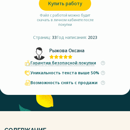
Купить работу
Файл с работой можно будет
скачать в личном кабинете после
покупки
Страниц:
33
Год написания:
2023
Рыжова Оксана
Гарантия безопасной покупки
Сообщить о нарушении авторских прав
Уникальность текста выше 50%
Возможность снять с продажи