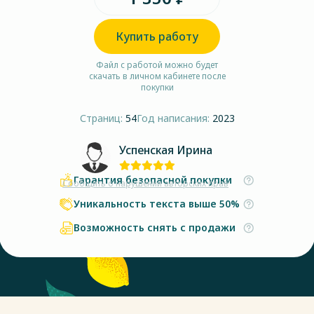
Купить работу
Файл с работой можно будет
скачать в личном кабинете после
покупки
Страниц:
54
Год написания:
2023
Успенская Ирина
Гарантия безопасной покупки
Сообщить о нарушении авторских прав
Уникальность текста выше 50%
Возможность снять с продажи