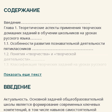
СОДЕРЖАНИЕ
Введение………………………………………………………………….
Глава 1. Теоретические аспекты применения творческих
домашних заданий в обучении школьников на уроках
русского языка………….
1.1. Особенности развития познавательной деятельности
пятиклассников ………………………………………………………….
1.2. Понятия «творчества» и «творческой
деятельности»…………….
1.3. Классификация творческих заданий на уроках русского
языка…
Показать еще текст
1.4. Педагогические условия организации творческой
домашней работы, как средства
обучения…………………………………………
ВВЕДЕНИЕ
Выводы по 1 главе……………………………………………………….
Глава 2. Опытно-экспериментальная работа по развитию
Актуальность. Основной задачей общеобразовательной
познавательной деятельности пятиклассников в домашних
школы является формирование современных ключевых
творческих заданиях …………………………………………………....
компетенций, в том числе навыков самостоятельной
2.1. Диагностика уровня развития познавательной