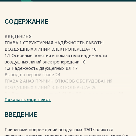
СОДЕРЖАНИЕ
ВВЕДЕНИЕ 8
ГЛАВА 1 СТРУКТУРНАЯ НАДЁЖНОСТЬ РАБОТЫ
ВОЗДУШНЫХ ЛИНИЙ ЭЛЕКТРОПЕРЕДАЧ 10
1.1 Основные понятия и показатели надёжности
воздушных линий электропередачи 10
1.2 Надёжность двухцепных ВЛ 17
Вывод по первой главе 24
ГЛАВА 2 АНАЗ ПРИЧИН ОТКАЗОВ ОБОРУДОВАНИЯ
ВОЗДУШНЫХ ЛИНИЙ ЭЛЕКТРОПЕРЕДАЧ 26
2.1 Влияние отказов линий СЦБ и ВЛ электропередач 26
Показать еще текст
2.2 Причины аварии, поиск места замыкания на землю в
сетях с изолированной нейтралью 30
2.3 Сводная статистика отключений ВЛ 34
ВВЕДЕНИЕ
Вывод по второй главе 47
ГЛАВА 3 ВЛИЯНИЕ МЕТЕОРОЛОГИЧЕСКИХ ПАРАМЕТРОВ НА
Причинами повреждений воздушных ЛЭП являются
НАДЁЖНОСТЬ ВОЗДУШНЫХ ЛИНИЙ ЭЛЕКТРОПЕРЕДАЧ 49
природные (ветер, гололед, перепад температур, грозы) и