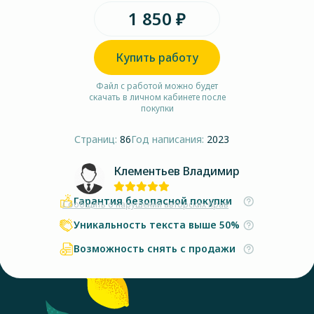
1 850 ₽
Купить работу
Файл с работой можно будет
скачать в личном кабинете после
покупки
Страниц:
86
Год написания:
2023
Клементьев Владимир
Гарантия безопасной покупки
Сообщить о нарушении авторских прав
Уникальность текста выше 50%
Возможность снять с продажи