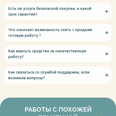
Тимашова, Н.В. Ясинская // – Энергия единой сети. – 2012. –
№ 5. – С. 32–41.
Есть ли услуга безопасной покупки, и какой
17. Лебедева, Ю.В. Концепции развития воздушных линий
срок гарантии?
электропередачи,
подверженных экстремальным метеовоздействиям и их
Что означает возможность снять с продажи
экономическая оценка / Ю.В. Лебедева, Н.Ю. Шевченко, Г.Г.
готовую работу ?
Угаров // Вестник СГТУ. – 2011. – Т. 1 – № 3(54). – С. 90–94.
18. Benzhi, Z. The Great 2008 Chinese Ice Storm: Its
Socioeconomic–Ecological Impact and Sustainability Lessons
Как вернуть средства за некачественную
Learned / Zhou Benzhi and others / Режим доступа:
работу?
https://doi.org/10.1175/2010BAMS2857.1
Весь текст будет доступен
после покупки
Как связаться со службой поддержки, если
возникли вопросы?
РАБОТЫ С ПОХОЖЕЙ