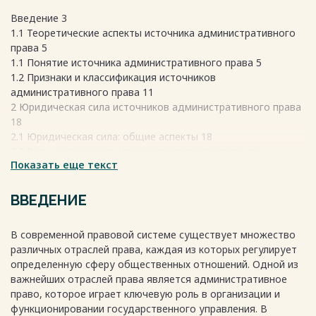
Введeние 3
1.1 Теоретические аспекты источника административного
права 5
1.1 Понятие источника административного права 5
1.2 Признаки и классификация источников
административного права 11
2 Юридическая сила источников административного права
18
2.1 Юридичeская сила: общие аспекты 18
2.2 Виды источников административного права по
Показать еще текст
юридической силе 21
Заключeние 28
Список использованных источников 30
ВВЕДЕНИЕ
Весь текст будет доступен
после покупки
В современной правовой системе существует множество
различных отраслей права, каждая из которых регулирует
определенную сферу общественных отношений. Одной из
важнейших отраслей права является административное
право, которое играет ключевую роль в организации и
функционировании государственного управления. В