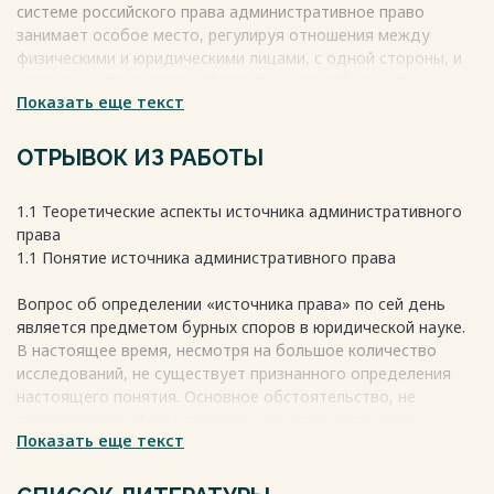
системе российского права административное право
занимает особое место, регулируя отношения между
физическими и юридическими лицами, с одной стороны, и
органами исполнительной власти, с другой, то есть
Показать еще текст
административное право определяет, как граждане и
организации взаимодействуют с органами исполнительной
власти, устанавливая их права и обязанности. У данной
ОТРЫВОК ИЗ РАБОТЫ
отрасли права, как и у любой другой отрасли, есть
источники, под источниками административного права
1.1 Теоретические аспекты источника административного
понимаются нормы права, которые содержатся в
права
административно-правовых актах и других законах.
1.1 Понятие источника административного права
Весь текст будет доступен
после покупки
Вопрос об определении «источника права» по сей день
является предметом бурных споров в юридической науке.
В настоящее время, несмотря на большое количество
исследований, не существует признанного определения
настоящего понятия. Основное обстоятельство, не
позволяющее сформулировать понятие «источники
Показать еще текст
административного права», которое устраивало бы всeх
исследователей, заключается преимущественно в
многообразных подходах к еготолкованию.