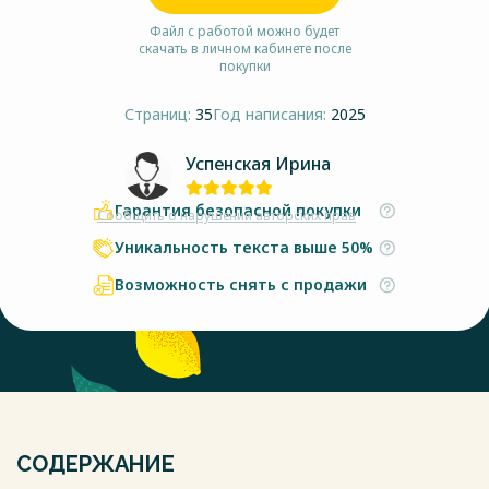
Файл с работой можно будет
скачать в личном кабинете после
покупки
Страниц:
35
Год написания:
2025
Успенская Ирина
Гарантия безопасной покупки
Сообщить о нарушении авторских прав
Уникальность текста выше 50%
Возможность снять с продажи
СОДЕРЖАНИЕ