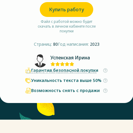
Купить работу
Файл с работой можно будет
скачать в личном кабинете после
покупки
Страниц:
80
Год написания:
2023
Успенская Ирина
Гарантия безопасной покупки
Сообщить о нарушении авторских прав
Уникальность текста выше 50%
Возможность снять с продажи