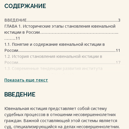
СОДЕРЖАНИЕ
ВВЕДЕНИЕ..........................................................................................................3
ГЛАВА 1. Исторические этапы становления ювенальной
юстиции в России………………………………………………………………...
………..11
1.1. Понятие и содержание ювенальной юстиции в
России.................................................................................................................11
1.2. История становления ювенальной юстиции в
России.................................................................................................................17
1.3. Современные тенденции развития института
ювенальной юстиции в Российской
Показать еще текст
Федерации.....................................................................................22
ВЫВОД ПО 1 ГЛАВЕ.......................................................................................36
ГЛАВА 2. Организационно-правовые основы развития
ВВЕДЕНИЕ
института ювенальной юстиции в Российской
Федерации.............................................38
Ювенальная юстиция представляет собой систему
2.1. Оценка действующей судебной системы по защите
судебных процессов в отношении несовершеннолетних
прав
граждан. Важной составляющей этой системы является
ребенка................................................................................................................38
суд, специализирующийся на делах несовершеннолетних.
2.2. Проблемы и пути совершенствования института