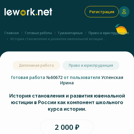
Регистрация
Главная
Готовые работы
Гуманитарные
Право и юриспруденция
История становления и развития ювенальной юстиции ...
Дипломная работа
Право и юриспруденция
Готовая работа
№60672
от пользователя
Успенская
Ирина
История становления и развития ювенальной
юстиции в России как компонент школьного
курса истории.
2 000 ₽